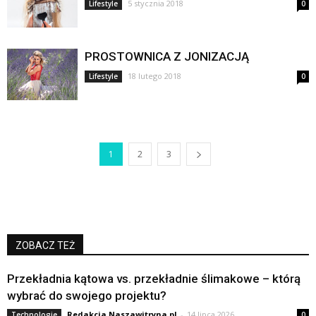
5 stycznia 2018
Lifestyle
0
PROSTOWNICA Z JONIZACJĄ
18 lutego 2018
Lifestyle
0
1
2
3
ZOBACZ TEŻ
Przekładnia kątowa vs. przekładnie ślimakowe – którą
wybrać do swojego projektu?
Redakcja Naszawitryna.pl
-
14 lipca 2026
Technologie
0