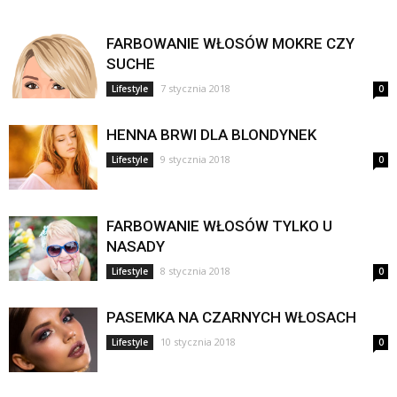
FARBOWANIE WŁOSÓW MOKRE CZY
SUCHE
7 stycznia 2018
Lifestyle
0
HENNA BRWI DLA BLONDYNEK
9 stycznia 2018
Lifestyle
0
FARBOWANIE WŁOSÓW TYLKO U
NASADY
8 stycznia 2018
Lifestyle
0
PASEMKA NA CZARNYCH WŁOSACH
10 stycznia 2018
Lifestyle
0