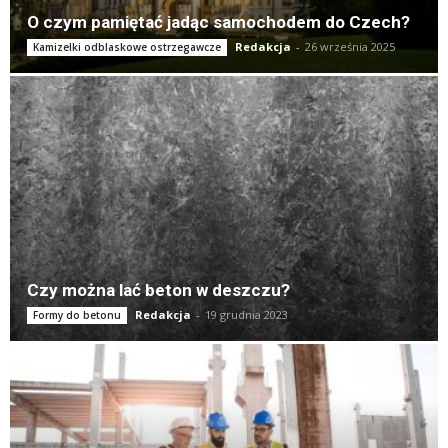
O czym pamiętać jadąc samochodem do Czech?
Redakcja
-
26 września 2025
Kamizelki odblaskowe ostrzegawcze
Czy można lać beton w deszczu?
Redakcja
-
19 grudnia 2023
Formy do betonu