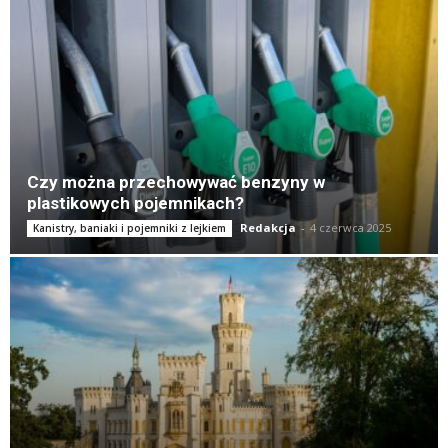
Czy można przechowywać benzyny w
plastikowych pojemnikach?
Redakcja
-
4 czerwca 2025
Kanistry, baniaki i pojemniki z lejkiem