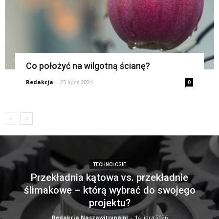
Co położyć na wilgotną ścianę?
Redakcja
-
25 lipca 2024
0
TECHNOLOGIE
Przekładnia kątowa vs. przekładnie
ślimakowe – którą wybrać do swojego
projektu?
Redakcja Naszawitryna.pl
-
14 lipca 2026