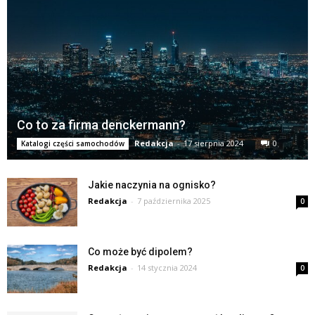
Co to za firma denckermann?
Redakcja
-
17 sierpnia 2024
0
Katalogi części samochodów
Jakie naczynia na ognisko?
Redakcja
-
7 października 2025
0
Co może być dipolem?
Redakcja
-
14 stycznia 2024
0