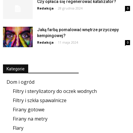
Czy opłaca się regenerować katalizator?
Redakcja
-
28 grudnia 2024
0
Jaką farbą pomalować wnętrze przyczepy
kempingowej?
Redakcja
-
11 maja 2024
0
Kategorie
Dom i ogród
Filtry i sterylizatory do oczek wodnych
Filtry i szkła spawalnicze
Firany gotowe
Firany na metry
Flary