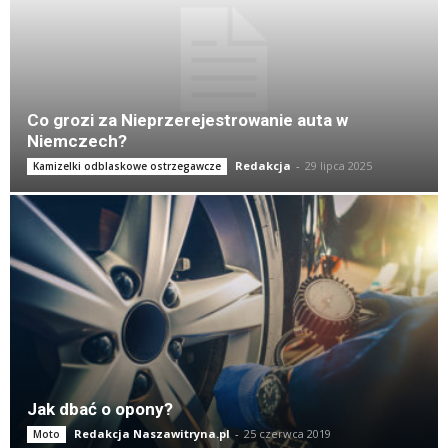
Co grozi za Nieprzerejestrowanie auta w
Niemczech?
Redakcja
-
29 lipca 2025
Kamizelki odblaskowe ostrzegawcze
Jak dbać o opony?
Redakcja Naszawitryna.pl
-
25 czerwca 2019
Moto