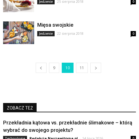
25 sierpnia 2018
Jedzenie
0
Mięsa swojskie
22 sierpnia 2018
Jedzenie
0
9
10
11
ZOBACZ TEŻ
Przekładnia kątowa vs. przekładnie ślimakowe – którą
wybrać do swojego projektu?
Redakcja Naszawitryna.pl
-
14 lipca 2026
Technologie
0