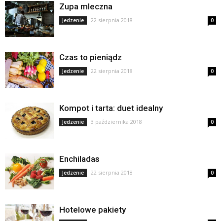
Zupa mleczna
22 sierpnia 2018
Jedzenie
0
Czas to pieniądz
22 sierpnia 2018
Jedzenie
0
Kompot i tarta: duet idealny
3 października 2018
Jedzenie
0
Enchiladas
22 sierpnia 2018
Jedzenie
0
Hotelowe pakiety