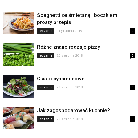
Spaghetti ze śmietaną i boczkiem –
prosty przepis
11 grudnia 2019
Jedzenie
0
Różne znane rodzaje pizzy
25 sierpnia 2018
Jedzenie
0
Ciasto cynamonowe
22 sierpnia 2018
Jedzenie
0
Jak zagospodarować kuchnie?
22 sierpnia 2018
Jedzenie
0