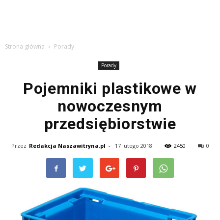
Strona główna
Porady
Porady
Pojemniki plastikowe w
nowoczesnym
przedsiębiorstwie
Przez
Redakcja Naszawitryna.pl
-
17 lutego 2018
2450
0