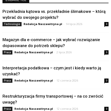
Przekładnia kątowa vs. przekładnie ślimakowe – którą
wybrać do swojego projektu?
Redakcja Naszawitryna.pl
-
14 lipca 2026
Technologie
0
Magazyn dla e-commerce – jak wybrać rozwiązanie
dopasowane do potrzeb sklepu?
Redakcja Naszawitryna.pl
-
2 lipca 2026
Praca
0
Interpretacja podatkowa – czym jest i kiedy warto ją
uzyskać?
Redakcja Naszawitryna.pl
-
12 czerwca 2026
Praca
0
Restrukturyzacja firmy transportowej – na co zwrócić
uwagę?
Redakcja Naszawitryna.pl
-
12 czerwca 2026
Praca
0