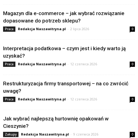
Magazyn dla e-commerce – jak wybrać rozwiązanie
dopasowane do potrzeb sklepu?
Redakcja Naszawitryna.pl
-
2 lipca 2026
Praca
0
Interpretacja podatkowa – czym jest i kiedy warto ją
uzyskać?
Redakcja Naszawitryna.pl
-
12 czerwca 2026
Praca
0
Restrukturyzacja firmy transportowej – na co zwrócić
uwagę?
Redakcja Naszawitryna.pl
-
12 czerwca 2026
Praca
0
Jak wybrać najlepszą hurtownię opakowań w
Cieszynie?
Redakcja Naszawitryna.pl
-
9 czerwca 2026
Zakupy
0