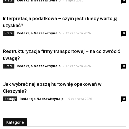
Redakcja Naszawitryna.pl
-
2 lipca 2026
Praca
0
Interpretacja podatkowa – czym jest i kiedy warto ją
uzyskać?
Redakcja Naszawitryna.pl
-
12 czerwca 2026
Praca
0
Restrukturyzacja firmy transportowej – na co zwrócić
uwagę?
Redakcja Naszawitryna.pl
-
12 czerwca 2026
Praca
0
Jak wybrać najlepszą hurtownię opakowań w
Cieszynie?
Redakcja Naszawitryna.pl
-
9 czerwca 2026
Zakupy
0
Kategorie