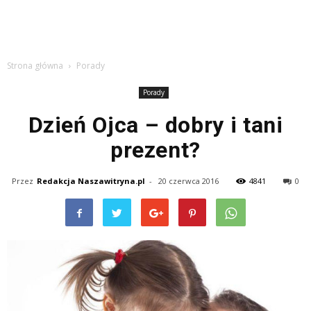
Strona główna
Porady
Porady
Dzień Ojca – dobry i tani
prezent?
Przez
Redakcja Naszawitryna.pl
-
20 czerwca 2016
4841
0