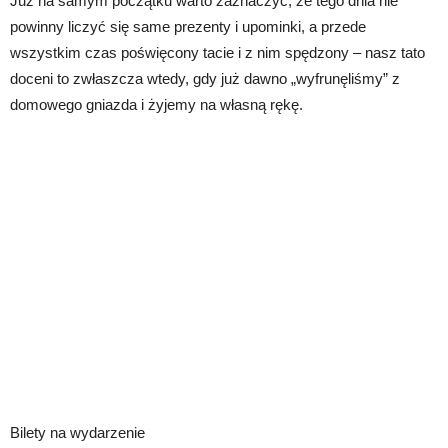
Już na samym początku warto zaznaczyć, że tego dnia nie
powinny liczyć się same prezenty i upominki, a przede
wszystkim czas poświęcony tacie i z nim spędzony – nasz tato
doceni to zwłaszcza wtedy, gdy już dawno „wyfrunęliśmy” z
domowego gniazda i żyjemy na własną rękę.
Bilety na wydarzenie