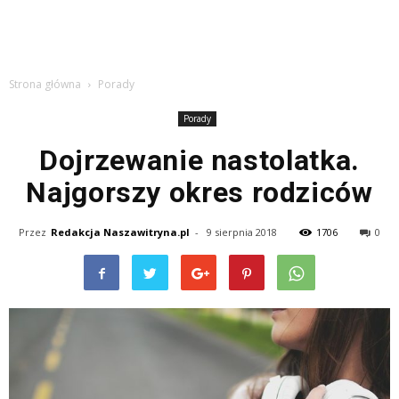
Strona główna
Porady
Porady
Dojrzewanie nastolatka.
Najgorszy okres rodziców
Przez
Redakcja Naszawitryna.pl
-
9 sierpnia 2018
1706
0