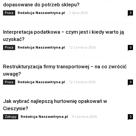
dopasowane do potrzeb sklepu?
Redakcja Naszawitryna.pl
-
2 lipca 2026
Praca
0
Interpretacja podatkowa – czym jest i kiedy warto ją
uzyskać?
Redakcja Naszawitryna.pl
-
12 czerwca 2026
Praca
0
Restrukturyzacja firmy transportowej – na co zwrócić
uwagę?
Redakcja Naszawitryna.pl
-
12 czerwca 2026
Praca
0
Jak wybrać najlepszą hurtownię opakowań w
Cieszynie?
Redakcja Naszawitryna.pl
-
9 czerwca 2026
Zakupy
0