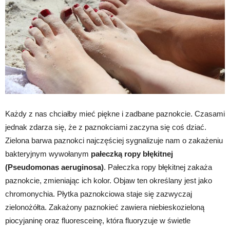
Każdy z nas chciałby mieć piękne i zadbane paznokcie. Czasami
jednak zdarza się, że z paznokciami zaczyna się coś dziać.
Zielona barwa paznokci najczęściej sygnalizuje nam o zakażeniu
bakteryjnym wywołanym
pałeczką ropy błękitnej
(Pseudomonas aeruginosa)
. Pałeczka ropy błękitnej zakaża
paznokcie, zmieniając ich kolor. Objaw ten określany jest jako
chromonychia. Płytka paznokciowa staje się zazwyczaj
zielonożółta. Zakażony paznokieć zawiera niebieskozieloną
piocyjaninę oraz fluoresceinę, która fluoryzuje w świetle