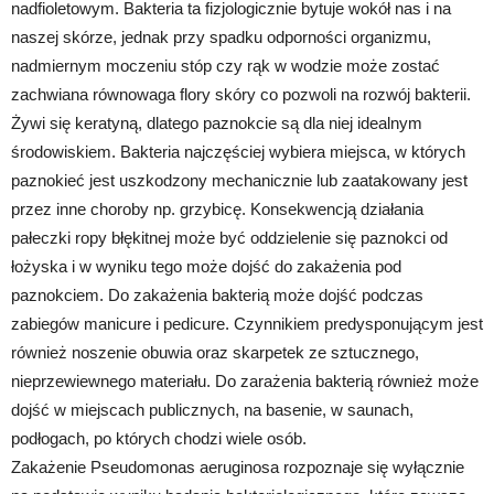
nadfioletowym. Bakteria ta fizjologicznie bytuje wokół nas i na
naszej skórze, jednak przy spadku odporności organizmu,
nadmiernym moczeniu stóp czy rąk w wodzie może zostać
zachwiana równowaga flory skóry co pozwoli na rozwój bakterii.
Żywi się keratyną, dlatego paznokcie są dla niej idealnym
środowiskiem. Bakteria najczęściej wybiera miejsca, w których
paznokieć jest uszkodzony mechanicznie lub zaatakowany jest
przez inne choroby np. grzybicę. Konsekwencją działania
pałeczki ropy błękitnej może być oddzielenie się paznokci od
łożyska i w wyniku tego może dojść do zakażenia pod
paznokciem. Do zakażenia bakterią może dojść podczas
zabiegów manicure i pedicure. Czynnikiem predysponującym jest
również noszenie obuwia oraz skarpetek ze sztucznego,
nieprzewiewnego materiału. Do zarażenia bakterią również może
dojść w miejscach publicznych, na basenie, w saunach,
podłogach, po których chodzi wiele osób.
Zakażenie Pseudomonas aeruginosa rozpoznaje się wyłącznie