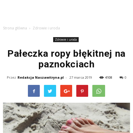
Strona główna
Zdrowie i uroda
Zdrowie i uroda
Pałeczka ropy błękitnej na
paznokciach
Przez
Redakcja Naszawitryna.pl
-
27 marca 2019
4108
0