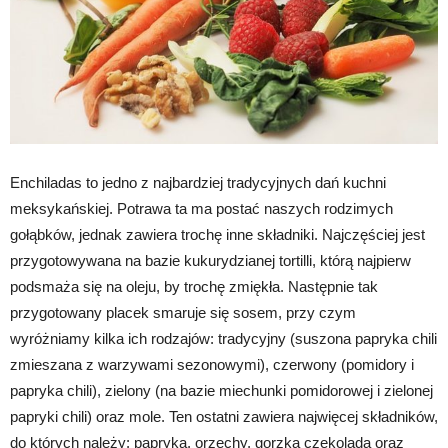
Enchiladas to jedno z najbardziej tradycyjnych dań kuchni
meksykańskiej. Potrawa ta ma postać naszych rodzimych
gołąbków, jednak zawiera trochę inne składniki. Najczęściej jest
przygotowywana na bazie kukurydzianej tortilli, którą najpierw
podsmaża się na oleju, by trochę zmiękła. Następnie tak
przygotowany placek smaruje się sosem, przy czym
wyróżniamy kilka ich rodzajów: tradycyjny (suszona papryka chili
zmieszana z warzywami sezonowymi), czerwony (pomidory i
papryka chili), zielony (na bazie miechunki pomidorowej i zielonej
papryki chili) oraz mole. Ten ostatni zawiera najwięcej składników,
do których należy: papryka, orzechy, gorzka czekolada oraz