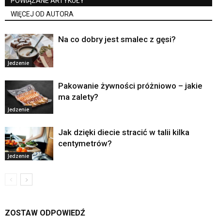
POWIĄZANE ARTYKUŁY
WIĘCEJ OD AUTORA
Na co dobry jest smalec z gęsi?
Jedzenie
Pakowanie żywności próżniowo – jakie
ma zalety?
Jedzenie
Jak dzięki diecie stracić w talii kilka
centymetrów?
Jedzenie
ZOSTAW ODPOWIEDŹ