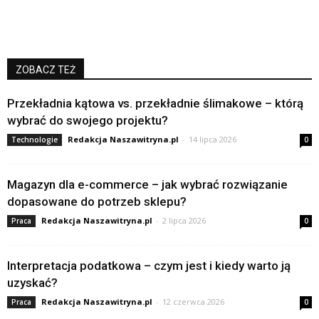
ZOBACZ TEŻ
Przekładnia kątowa vs. przekładnie ślimakowe – którą
wybrać do swojego projektu?
Redakcja Naszawitryna.pl
-
14 lipca 2026
Technologie
0
Magazyn dla e-commerce – jak wybrać rozwiązanie
dopasowane do potrzeb sklepu?
Redakcja Naszawitryna.pl
-
2 lipca 2026
Praca
0
Interpretacja podatkowa – czym jest i kiedy warto ją
uzyskać?
Redakcja Naszawitryna.pl
-
12 czerwca 2026
Praca
0