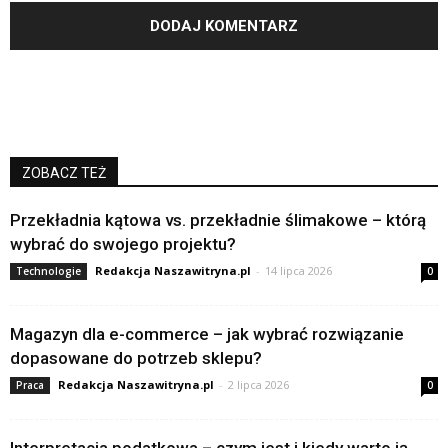
ZOBACZ TEŻ
Przekładnia kątowa vs. przekładnie ślimakowe – którą
wybrać do swojego projektu?
Redakcja Naszawitryna.pl
-
14 lipca 2026
Technologie
0
Magazyn dla e-commerce – jak wybrać rozwiązanie
dopasowane do potrzeb sklepu?
Redakcja Naszawitryna.pl
-
2 lipca 2026
Praca
0
Interpretacja podatkowa – czym jest i kiedy warto ją