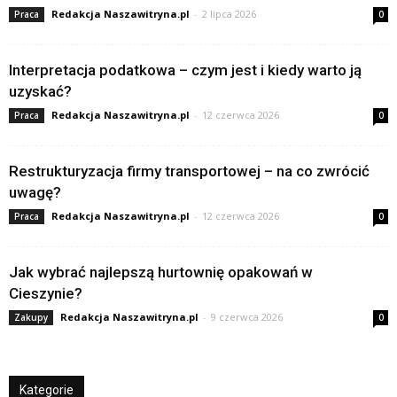
Redakcja Naszawitryna.pl
-
2 lipca 2026
Praca
0
Interpretacja podatkowa – czym jest i kiedy warto ją
uzyskać?
Redakcja Naszawitryna.pl
-
12 czerwca 2026
Praca
0
Restrukturyzacja firmy transportowej – na co zwrócić
uwagę?
Redakcja Naszawitryna.pl
-
12 czerwca 2026
Praca
0
Jak wybrać najlepszą hurtownię opakowań w
Cieszynie?
Redakcja Naszawitryna.pl
-
9 czerwca 2026
Zakupy
0
Kategorie