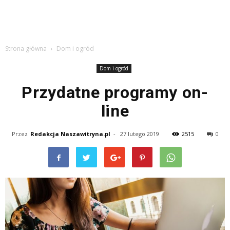
Strona główna
Dom i ogród
Dom i ogród
Przydatne programy on-
line
Przez
Redakcja Naszawitryna.pl
-
27 lutego 2019
2515
0