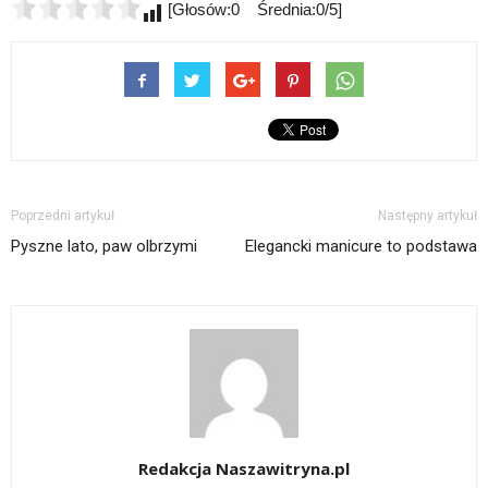
[Głosów:0 Średnia:0/5]
Poprzedni artykuł
Następny artykuł
Pyszne lato, paw olbrzymi
Elegancki manicure to podstawa
Redakcja Naszawitryna.pl