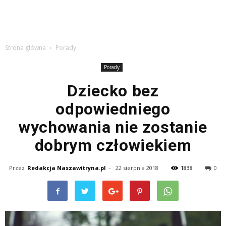
Strona główna
Porady
Porady
Dziecko bez
odpowiedniego
wychowania nie zostanie
dobrym człowiekiem
Przez
Redakcja Naszawitryna.pl
-
22 sierpnia 2018
1838
0