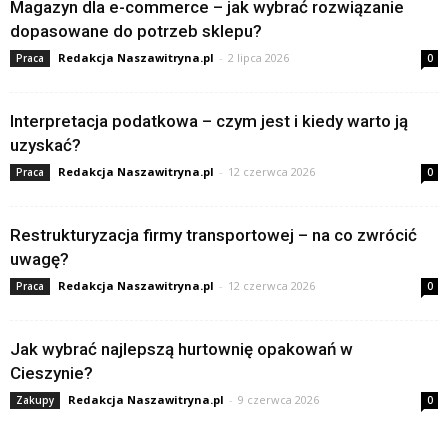
Magazyn dla e-commerce – jak wybrać rozwiązanie
dopasowane do potrzeb sklepu?
Redakcja Naszawitryna.pl
-
2 lipca 2026
Praca
0
Interpretacja podatkowa – czym jest i kiedy warto ją
uzyskać?
Redakcja Naszawitryna.pl
-
12 czerwca 2026
Praca
0
Restrukturyzacja firmy transportowej – na co zwrócić
uwagę?
Redakcja Naszawitryna.pl
-
12 czerwca 2026
Praca
0
Jak wybrać najlepszą hurtownię opakowań w
Cieszynie?
Redakcja Naszawitryna.pl
-
9 czerwca 2026
Zakupy
0