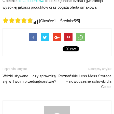
Obecnie
dieta pudełkowa
to oszczędność czasu i gwarancja
wysokiej jakości produktów oraz bogata oferta smakowa.
[Głosów:1 Średnia:5/5]
Poprzedni artykuł
Następny artykuł
Wózki używane – czy sprawdzą
Poznańskie Less Mess Storage
się w Twoim przedsiębiorstwie?
– nowoczesne schowki dla
Ciebie