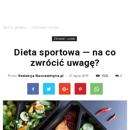
Strona główna
Zdrowie i uroda
Zdrowie i uroda
Dieta sportowa — na co
zwrócić uwagę?
Przez
Redakcja Naszawitryna.pl
-
21 lipca 2019
1920
0