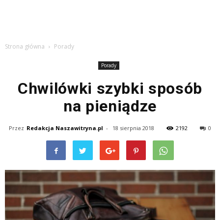
Strona główna
Porady
Porady
Chwilówki szybki sposób
na pieniądze
Przez
Redakcja Naszawitryna.pl
-
18 sierpnia 2018
2192
0