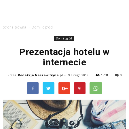
Strona główna
Dom i ogród
Dom i ogród
Prezentacja hotelu w
internecie
Przez
Redakcja Naszawitryna.pl
-
9 lutego 2019
1768
0