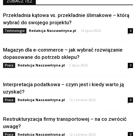
ZOBACZ TEŻ
Przekładnia kątowa vs. przekładnie ślimakowe – którą
wybrać do swojego projektu?
Redakcja Naszawitryna.pl
-
14 lipca 2026
Technologie
0
Magazyn dla e-commerce – jak wybrać rozwiązanie
dopasowane do potrzeb sklepu?
Redakcja Naszawitryna.pl
-
2 lipca 2026
Praca
0
Interpretacja podatkowa – czym jest i kiedy warto ją
uzyskać?
Redakcja Naszawitryna.pl
-
12 czerwca 2026
Praca
0
Restrukturyzacja firmy transportowej – na co zwrócić
uwagę?
Redakcja Naszawitryna.pl
-
12 czerwca 2026
Praca
0