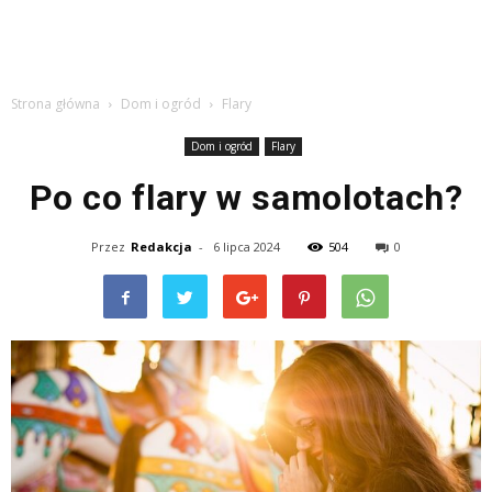
Strona główna
Dom i ogród
Flary
Dom i ogród
Flary
Po co flary w samolotach?
Przez
Redakcja
-
6 lipca 2024
504
0