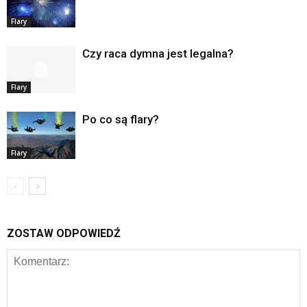
Flary
Czy raca dymna jest legalna?
Flary
Po co są flary?
Flary
ZOSTAW ODPOWIEDŹ