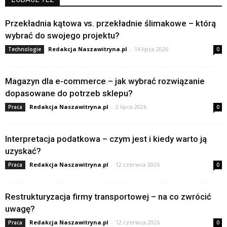
Przekładnia kątowa vs. przekładnie ślimakowe – którą
wybrać do swojego projektu?
Redakcja Naszawitryna.pl
-
14 lipca 2026
Technologie
0
Magazyn dla e-commerce – jak wybrać rozwiązanie
dopasowane do potrzeb sklepu?
Redakcja Naszawitryna.pl
-
2 lipca 2026
Praca
0
Interpretacja podatkowa – czym jest i kiedy warto ją
uzyskać?
Redakcja Naszawitryna.pl
-
12 czerwca 2026
Praca
0
Restrukturyzacja firmy transportowej – na co zwrócić
uwagę?
Redakcja Naszawitryna.pl
-
12 czerwca 2026
Praca
0