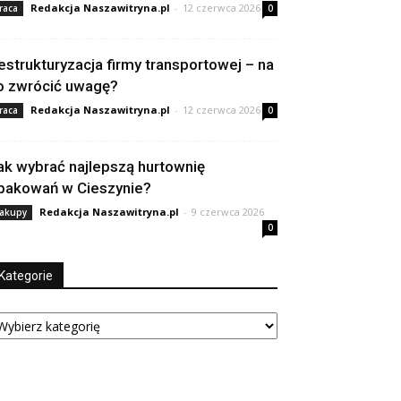
Redakcja Naszawitryna.pl
-
12 czerwca 2026
raca
0
estrukturyzacja firmy transportowej – na
o zwrócić uwagę?
Redakcja Naszawitryna.pl
-
12 czerwca 2026
raca
0
ak wybrać najlepszą hurtownię
pakowań w Cieszynie?
Redakcja Naszawitryna.pl
-
9 czerwca 2026
akupy
0
Kategorie
tegorie