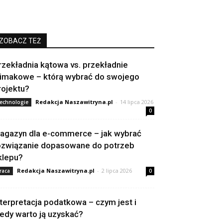
ZOBACZ TEŻ
rzekładnia kątowa vs. przekładnie
limakowe – którą wybrać do swojego
rojektu?
Redakcja Naszawitryna.pl
-
14 lipca 2026
echnologie
0
agazyn dla e-commerce – jak wybrać
ozwiązanie dopasowane do potrzeb
klepu?
Redakcja Naszawitryna.pl
-
2 lipca 2026
raca
0
nterpretacja podatkowa – czym jest i
iedy warto ją uzyskać?