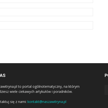
NAS
P
awitryna.pl to portal ogólnotematyczny, na którym
dziesz wiele ciekawych artykułów i poradników.
taktuj się z nami:
kontakt@naszawitryna.pl