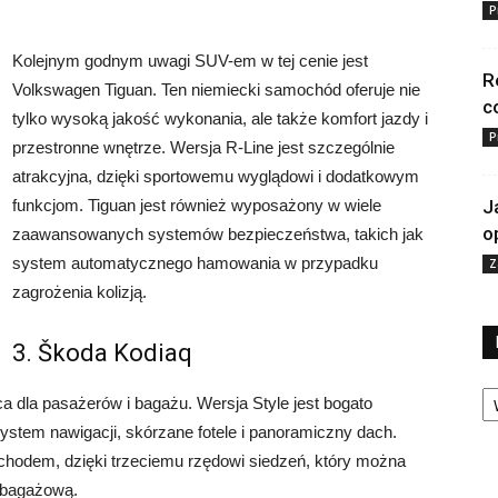
P
Kolejnym godnym uwagi SUV-em w tej cenie jest
R
Volkswagen Tiguan. Ten niemiecki samochód oferuje nie
c
tylko wysoką jakość wykonania, ale także komfort jazdy i
P
przestronne wnętrze. Wersja R-Line jest szczególnie
atrakcyjna, dzięki sportowemu wyglądowi i dodatkowym
funkcjom. Tiguan jest również wyposażony w wiele
J
o
zaawansowanych systemów bezpieczeństwa, takich jak
system automatycznego hamowania w przypadku
Z
zagrożenia kolizją.
3. Škoda Kodiaq
Ka
a dla pasażerów i bagażu. Wersja Style jest bogato
 system nawigacji, skórzane fotele i panoramiczny dach.
hodem, dzięki trzeciemu rzędowi siedzeń, który można
 bagażową.