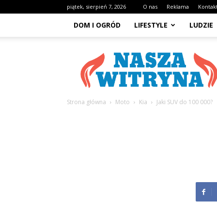
piątek, sierpień 7, 2026
O nas
Reklama
Kontak
DOM I OGRÓD
LIFESTYLE
LUDZIE
NaszaWitryna.pl
Strona główna
Moto
Kia
Jaki SUV do 100 000?