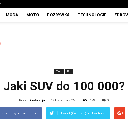
t
MODA
MOTO
ROZRYWKA
TECHNOLOGIE
ZDROW
Moto
Kia
Jaki SUV do 100 000?
Przez
Redakcja
-
13 kwietnia 2024
1089
0
Podziel się na Facebooku
Tweet (Ćwierkaj) na Twitterze