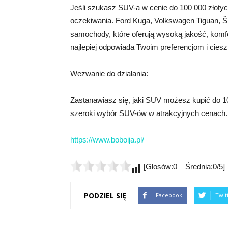
Jeśli szukasz SUV-a w cenie do 100 000 złoty
oczekiwania. Ford Kuga, Volkswagen Tiguan, Šk
samochody, które oferują wysoką jakość, komfo
najlepiej odpowiada Twoim preferencjom i cie
Wezwanie do działania:
Zastanawiasz się, jaki SUV możesz kupić do 10
szeroki wybór SUV-ów w atrakcyjnych cenach. Kl
https://www.boboija.pl/
[Głosów:0 Średnia:0/5]
PODZIEL SIĘ
Facebook
Twit