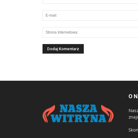
O 
Nasz
znaj
Skon