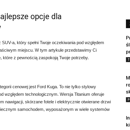
ajlepsze opcje dla
w
P
sz SUV-a, który spełni Twoje oczekiwania pod względem
ś
właściwym miejscu. W tym artykule przedstawimy Ci
p
, które z pewnością zaspokoją Twoje potrzeby.
T
M
r
gorii cenowej jest Ford Kuga. To nie tylko stylowy
s
d względem technologicznym. Wersja Titanium oferuje
P
 nawigacji, skórzane fotele i elektrycznie otwierane drzwi
bezpiecznym samochodem, wyposażonym w wiele systemów
I
k