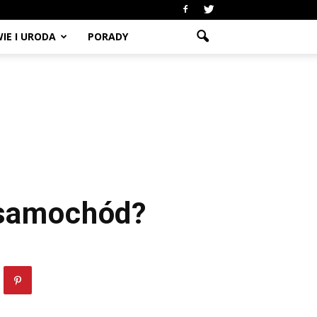
IE I URODA
PORADY
y samochód?