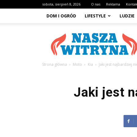
sobota, sierpień 8, 2026
O nas
Reklama
Kontak
DOM I OGRÓD
LIFESTYLE
LUDZIE
NaszaWitryna.pl
Strona główna
Moto
Kia
Jaki jest najbardziej
Jaki jest 