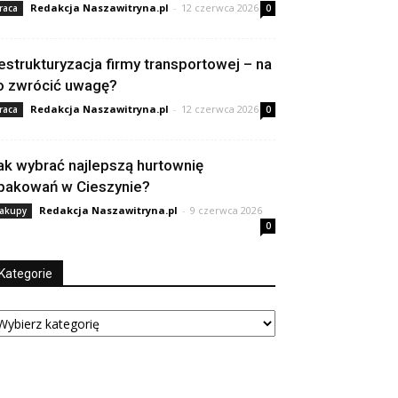
Redakcja Naszawitryna.pl
-
12 czerwca 2026
raca
0
estrukturyzacja firmy transportowej – na
o zwrócić uwagę?
Redakcja Naszawitryna.pl
-
12 czerwca 2026
raca
0
ak wybrać najlepszą hurtownię
pakowań w Cieszynie?
Redakcja Naszawitryna.pl
-
9 czerwca 2026
akupy
0
Kategorie
tegorie