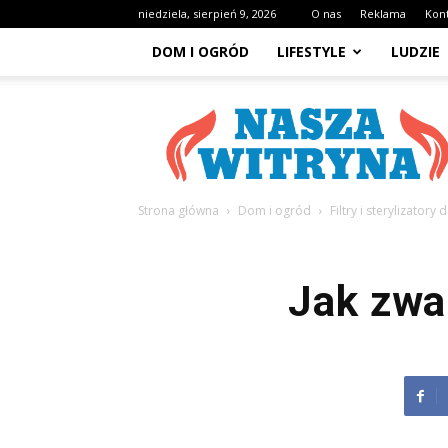
niedziela, sierpień 9, 2026
O nas
Reklama
Kon
DOM I OGRÓD
LIFESTYLE
LUDZIE
NaszaWitryna.pl
Strona główna
Dom i ogród
Filtry i sterylizator
Jak zwa