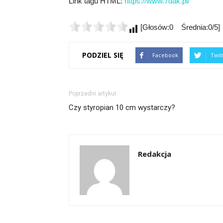
Link tagu HTML:
https://www.7dak.pl/
[Głosów:0 Średnia:0/5]
PODZIEL SIĘ
Facebook
Twit
Poprzedni artykuł
Czy styropian 10 cm wystarczy?
Redakcja