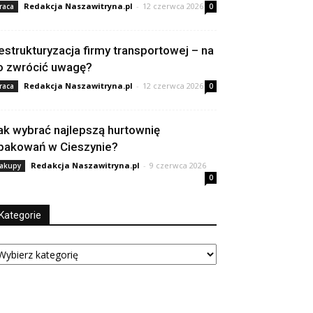
Redakcja Naszawitryna.pl
-
12 czerwca 2026
raca
0
estrukturyzacja firmy transportowej – na
o zwrócić uwagę?
Redakcja Naszawitryna.pl
-
12 czerwca 2026
raca
0
ak wybrać najlepszą hurtownię
pakowań w Cieszynie?
Redakcja Naszawitryna.pl
-
9 czerwca 2026
akupy
0
Kategorie
tegorie