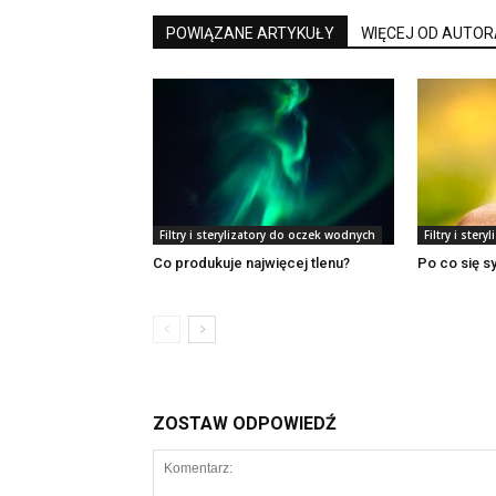
POWIĄZANE ARTYKUŁY
WIĘCEJ OD AUTOR
Filtry i sterylizatory do oczek wodnych
Filtry i ster
Co produkuje najwięcej tlenu?
Po co się s
ZOSTAW ODPOWIEDŹ