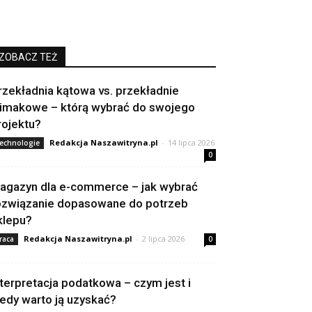
ZOBACZ TEŻ
rzekładnia kątowa vs. przekładnie
limakowe – którą wybrać do swojego
rojektu?
Redakcja Naszawitryna.pl
-
14 lipca 2026
echnologie
0
agazyn dla e-commerce – jak wybrać
ozwiązanie dopasowane do potrzeb
klepu?
Redakcja Naszawitryna.pl
-
2 lipca 2026
raca
0
nterpretacja podatkowa – czym jest i
iedy warto ją uzyskać?