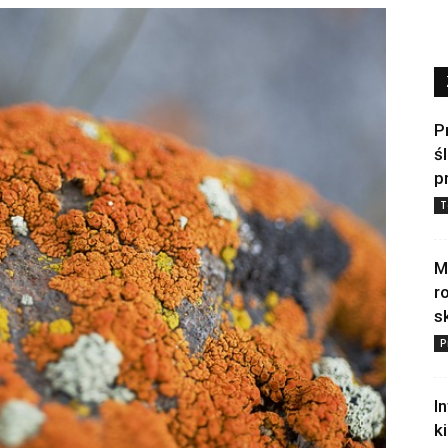
P
ś
p
T
M
r
s
P
I
k