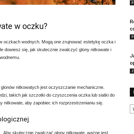
P
R
wate w oczku?
c
P
 oczkach wodnych. Mogą one zrujnować estetykę oczka i
e dowiesz się, jak skutecznie zwalczyć glony nitkowate i
J
u wodnemu.
o
Z
glonów nitkowatych jest oczyszczanie mechaniczne.
i, takich jak szczotki do czyszczenia oczka lub siatki do
 nitkowate, aby zapobiec ich rozprzestrzenianiu się.
Ka
ologicznej
Aby skutecznie zwalczać glony nitkowate, ważne jest