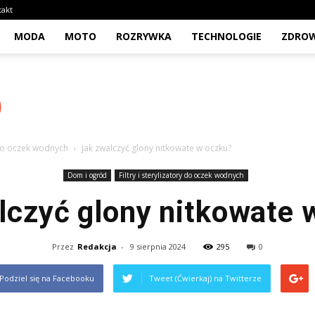
takt
MODA
MOTO
ROZRYWKA
TECHNOLOGIE
ZDROW
y do oczek wodnych
Jak zwalczyć glony nitkowate w oczku?
Dom i ogród
Filtry i sterylizatory do oczek wodnych
lczyć glony nitkowate 
Przez
Redakcja
-
9 sierpnia 2024
295
0
Podziel się na Facebooku
Tweet (Ćwierkaj) na Twitterze