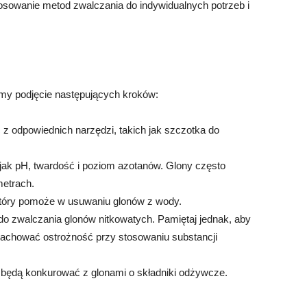
tosowanie metod zwalczania do indywidualnych potrzeb i
my podjęcie następujących kroków:
c z odpowiednich narzędzi, takich jak szczotka do
 jak pH, twardość i poziom azotanów. Glony często
metrach.
y, który pomoże w usuwaniu glonów z wody.
do zwalczania glonów nitkowatych. Pamiętaj jednak, aby
i zachować ostrożność przy stosowaniu substancji
e będą konkurować z glonami o składniki odżywcze.