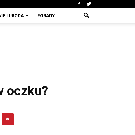
IE I URODA
PORADY
w oczku?