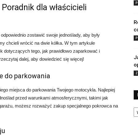
P
Poradnik dla właścicieli
R
c
k odpowiednio zostawić swoje jednoślady, aby były
P
my chcieli wrócić na dwie kółka. W tym artykule
 dotyczących tego, jak prawidłowo zaparkować i
J
eczytaj dalej, aby dowiedzieć się więcej!
o
Z
ce do parkowania
iego miejsca do parkowania Twojego motocykla. Najlepiej
dnoślad przed warunkami atmosferycznymi, takimi jak
o garażu, możesz rozważyć zakup specjalnego pokrowca na
Ka
ju