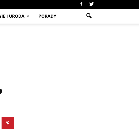
IE I URODA
PORADY
?