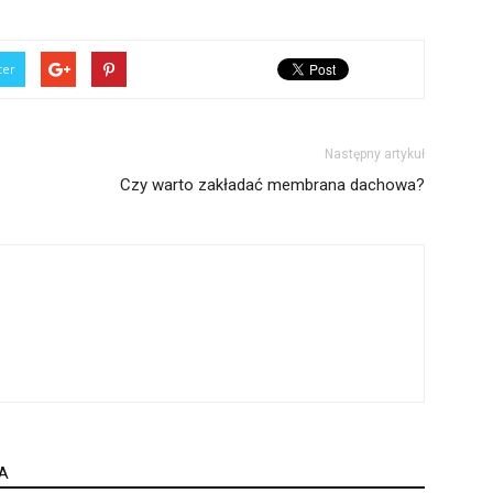
ter
Następny artykuł
Czy warto zakładać membrana dachowa?
A