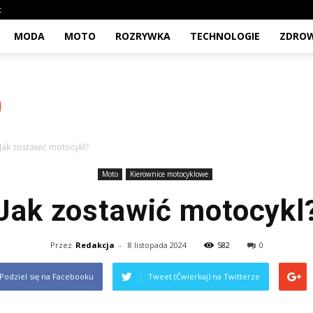
t
MODA
MOTO
ROZRYWKA
TECHNOLOGIE
ZDROW
Jak zostawić motocykl?
Moto
Kierownice motocyklowe
Jak zostawić motocykl
Przez
Redakcja
-
8 listopada 2024
582
0
Podziel się na Facebooku
Tweet (Ćwierkaj) na Twitterze