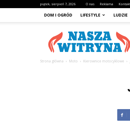
piątek, sierpień 7, 2026
O nas
Reklama
Kontak
DOM I OGRÓD
LIFESTYLE
LUDZIE
NaszaWitryna.pl
Strona główna
Moto
Kierownice motocyklowe