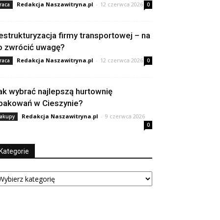
Redakcja Naszawitryna.pl
-
12 czerwca 2026
raca
0
estrukturyzacja firmy transportowej – na
o zwrócić uwagę?
Redakcja Naszawitryna.pl
-
12 czerwca 2026
raca
0
ak wybrać najlepszą hurtownię
pakowań w Cieszynie?
Redakcja Naszawitryna.pl
-
9 czerwca 2026
akupy
0
Kategorie
tegorie