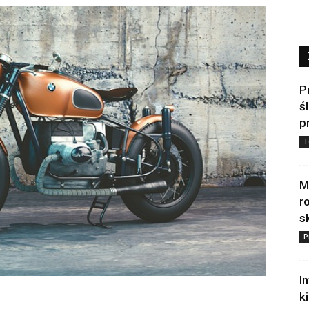
P
ś
p
T
M
r
s
P
I
k