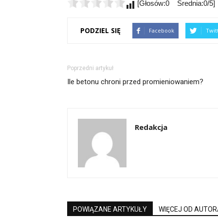
[Głosów:0 Średnia:0/5]
PODZIEL SIĘ
Facebook
Twit
Poprzedni artykuł
Ile betonu chroni przed promieniowaniem?
Redakcja
POWIĄZANE ARTYKUŁY
WIĘCEJ OD AUTOR