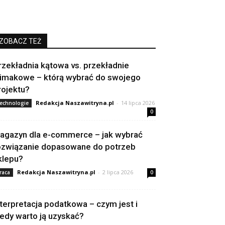
ZOBACZ TEŻ
rzekładnia kątowa vs. przekładnie
limakowe – którą wybrać do swojego
rojektu?
Redakcja Naszawitryna.pl
-
14 lipca 2026
echnologie
0
agazyn dla e-commerce – jak wybrać
ozwiązanie dopasowane do potrzeb
klepu?
Redakcja Naszawitryna.pl
-
2 lipca 2026
raca
0
nterpretacja podatkowa – czym jest i
iedy warto ją uzyskać?