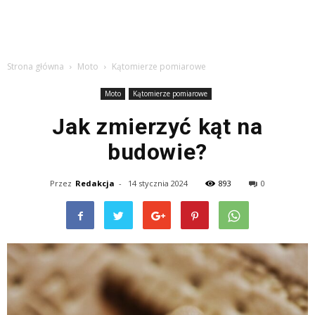
Strona główna
Moto
Kątomierze pomiarowe
Moto
Kątomierze pomiarowe
Jak zmierzyć kąt na
budowie?
Przez
Redakcja
-
14 stycznia 2024
893
0