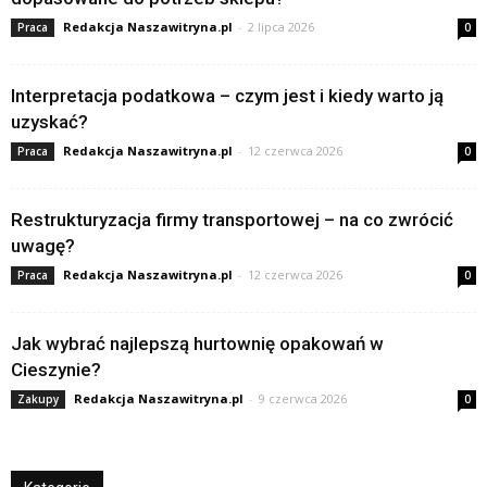
Redakcja Naszawitryna.pl
-
2 lipca 2026
Praca
0
Interpretacja podatkowa – czym jest i kiedy warto ją
uzyskać?
Redakcja Naszawitryna.pl
-
12 czerwca 2026
Praca
0
Restrukturyzacja firmy transportowej – na co zwrócić
uwagę?
Redakcja Naszawitryna.pl
-
12 czerwca 2026
Praca
0
Jak wybrać najlepszą hurtownię opakowań w
Cieszynie?
Redakcja Naszawitryna.pl
-
9 czerwca 2026
Zakupy
0