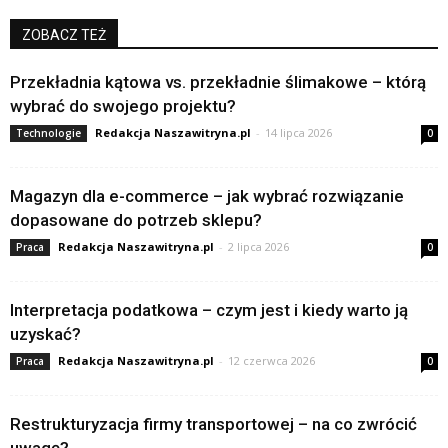
ZOBACZ TEŻ
Przekładnia kątowa vs. przekładnie ślimakowe – którą
wybrać do swojego projektu?
Redakcja Naszawitryna.pl
-
14 lipca 2026
Technologie
0
Magazyn dla e-commerce – jak wybrać rozwiązanie
dopasowane do potrzeb sklepu?
Redakcja Naszawitryna.pl
-
2 lipca 2026
Praca
0
Interpretacja podatkowa – czym jest i kiedy warto ją
uzyskać?
Redakcja Naszawitryna.pl
-
12 czerwca 2026
Praca
0
Restrukturyzacja firmy transportowej – na co zwrócić