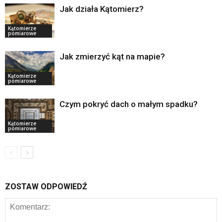
Jak działa Kątomierz?
Kątomierze
pomiarowe
Jak zmierzyć kąt na mapie?
Kątomierze
pomiarowe
Czym pokryć dach o małym spadku?
Kątomierze
pomiarowe
ZOSTAW ODPOWIEDŹ