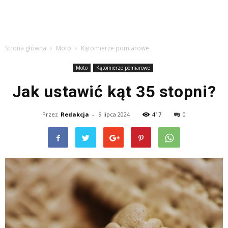
Strona główna
Moto
Kątomierze pomiarowe
Moto
Kątomierze pomiarowe
Jak ustawić kąt 35 stopni?
Przez
Redakcja
-
9 lipca 2024
417
0