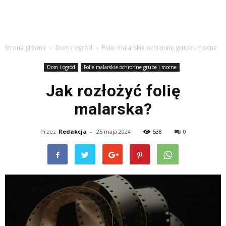
Strona główna
Dom i ogród
Folie malarskie ochronne grube i mocne
Dom i ogród
Folie malarskie ochronne grube i mocne
Jak rozłożyć folię
malarska?
Przez
Redakcja
-
25 maja 2024
538
0