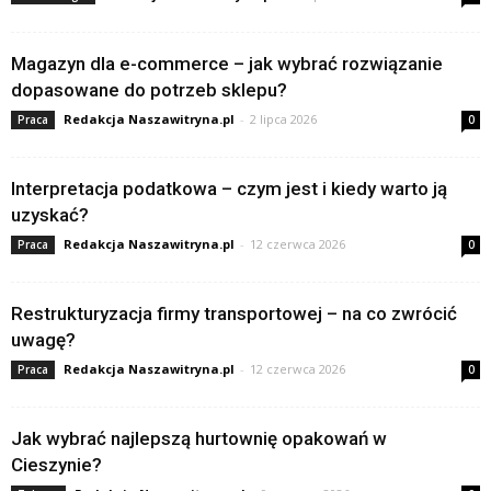
Magazyn dla e-commerce – jak wybrać rozwiązanie
dopasowane do potrzeb sklepu?
Redakcja Naszawitryna.pl
-
2 lipca 2026
Praca
0
Interpretacja podatkowa – czym jest i kiedy warto ją
uzyskać?
Redakcja Naszawitryna.pl
-
12 czerwca 2026
Praca
0
Restrukturyzacja firmy transportowej – na co zwrócić
uwagę?
Redakcja Naszawitryna.pl
-
12 czerwca 2026
Praca
0
Jak wybrać najlepszą hurtownię opakowań w
Cieszynie?