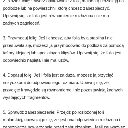
2. Rozłóż folię: Otwórz opakowanie z folią malarską i rozłóż ją na
podłodze lub na powierzchni, którą chcesz zabezpieczyć.
Upewnij się, że folia jest równomiernie rozłożona i nie ma
żadnych zagnieceń.
3. Przymocuj folię: Jeśli chcesz, aby folia była stabilna i nie
przesuwała się, możesz ją przymocować do podłoża za pomocą
taśmy klejącej lub specjalnych klipsów. Upewnij się, że folia jest
odpowiednio napięta i nie ma luzów.
4. Dopasuj folię: Jeśli folia jest za duża, możesz ją przyciąć
nożyczkami do odpowiedniego rozmiaru. Upewnij się, że
przycięte krawędzie są równomierne i nie pozostawiają żadnych
wystających fragmentów.
5. Sprawdź zabezpieczenie: Przejdź po rozłożonej folii
malarskiej, upewniając się, że jest ona odpowiednio rozłożona i
zabezpiecza powierzchnię przed zabrudzeniem. Jeśli zauważysz