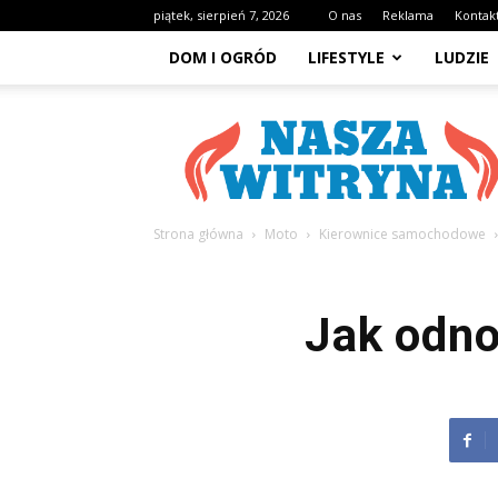
piątek, sierpień 7, 2026
O nas
Reklama
Kontak
DOM I OGRÓD
LIFESTYLE
LUDZIE
NaszaWitryna.pl
Strona główna
Moto
Kierownice samochodowe
Jak odno