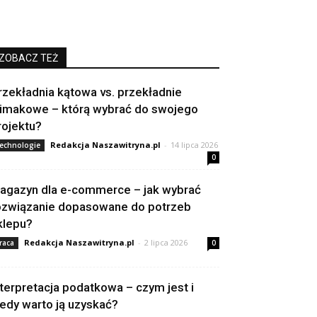
ZOBACZ TEŻ
rzekładnia kątowa vs. przekładnie
limakowe – którą wybrać do swojego
rojektu?
Redakcja Naszawitryna.pl
-
14 lipca 2026
echnologie
0
agazyn dla e-commerce – jak wybrać
ozwiązanie dopasowane do potrzeb
klepu?
Redakcja Naszawitryna.pl
-
2 lipca 2026
raca
0
nterpretacja podatkowa – czym jest i
iedy warto ją uzyskać?