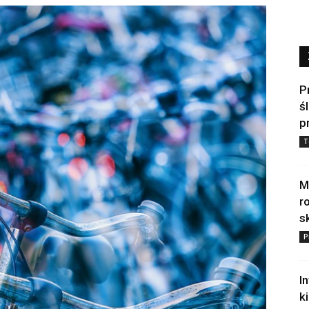
P
ś
p
T
M
r
s
P
I
k