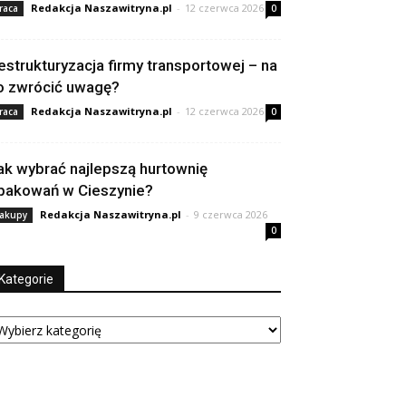
Redakcja Naszawitryna.pl
-
12 czerwca 2026
raca
0
estrukturyzacja firmy transportowej – na
o zwrócić uwagę?
Redakcja Naszawitryna.pl
-
12 czerwca 2026
raca
0
ak wybrać najlepszą hurtownię
pakowań w Cieszynie?
Redakcja Naszawitryna.pl
-
9 czerwca 2026
akupy
0
Kategorie
tegorie