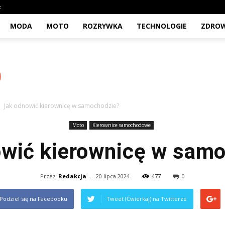
t
MODA
MOTO
ROZRYWKA
TECHNOLOGIE
ZDROW
Jak odnowić kierownicę w samochodzie?
Moto
Kierownice samochodowe
wić kierownicę w sam
Przez
Redakcja
-
20 lipca 2024
477
0
Podziel się na Facebooku
Tweet (Ćwierkaj) na Twitterze