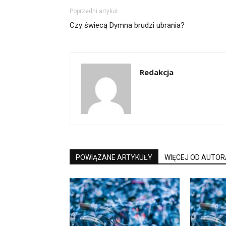
Poprzedni artykuł
Czy świecą Dymna brudzi ubrania?
Redakcja
POWIĄZANE ARTYKUŁY
WIĘCEJ OD AUTOR