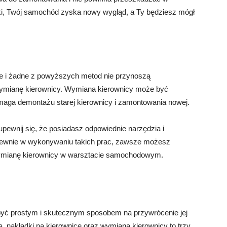
ki, Twój samochód zyska nowy wygląd, a Ty będziesz mógł
nie i żadne z powyższych metod nie przynoszą
ymianę kierownicy. Wymiana kierownicy może być
ga demontażu starej kierownicy i zamontowania nowej.
pewnij się, że posiadasz odpowiednie narzędzia i
ę pewnie w wykonywaniu takich prac, zawsze możesz
ć wymianę kierownicy w warsztacie samochodowym.
yć prostym i skutecznym sposobem na przywrócenie jej
, nakładki na kierownicę oraz wymiana kierownicy to trzy