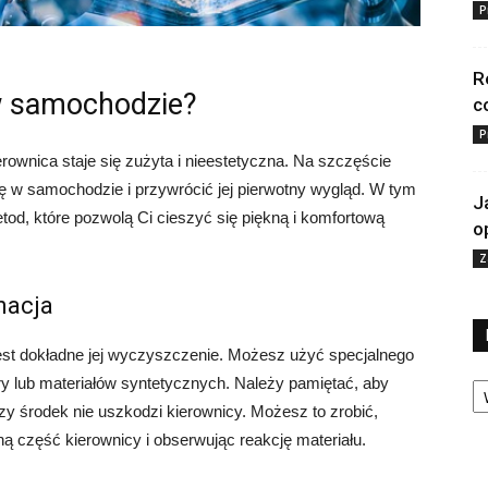
P
R
w samochodzie?
c
P
ownica staje się zużyta i nieestetyczna. Na szczęście
cę w samochodzie i przywrócić jej pierwotny wygląd. W tym
J
tod, które pozwolą Ci cieszyć się piękną i komfortową
o
Z
nacja
st dokładne jej wyczyszczenie. Możesz użyć specjalnego
Ka
 lub materiałów syntetycznych. Należy pamiętać, aby
y środek nie uszkodzi kierownicy. Możesz to zrobić,
ną część kierownicy i obserwując reakcję materiału.