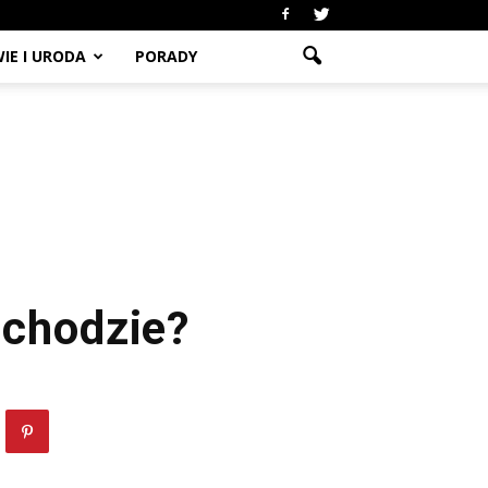
IE I URODA
PORADY
ochodzie?