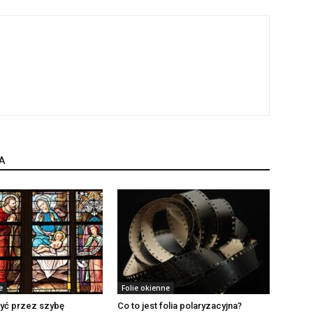
A
e
Folie okienne
yć przez szybę
Co to jest folia polaryzacyjna?