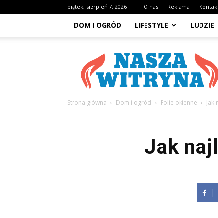
piątek, sierpień 7, 2026
O nas
Reklama
Kontak
DOM I OGRÓD
LIFESTYLE
LUDZIE
NaszaWitryna.pl
Strona główna
Dom i ogród
Folie okienne
Jak 
Jak naj