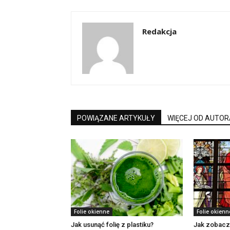
Redakcja
POWIĄZANE ARTYKUŁY
WIĘCEJ OD AUTOR
Folie okienne
Folie okienn
Jak usunąć folię z plastiku?
Jak zobacz