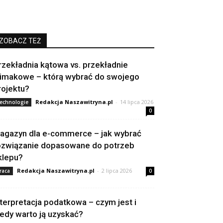
ZOBACZ TEŻ
rzekładnia kątowa vs. przekładnie
limakowe – którą wybrać do swojego
rojektu?
Redakcja Naszawitryna.pl
-
14 lipca 2026
echnologie
0
agazyn dla e-commerce – jak wybrać
ozwiązanie dopasowane do potrzeb
klepu?
Redakcja Naszawitryna.pl
-
2 lipca 2026
raca
0
nterpretacja podatkowa – czym jest i
iedy warto ją uzyskać?