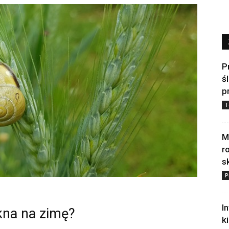
P
ś
p
T
M
r
s
P
I
okna na zimę?
k