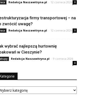
Redakcja Naszawitryna.pl
-
12 czerwca 2026
raca
0
estrukturyzacja firmy transportowej – na
o zwrócić uwagę?
Redakcja Naszawitryna.pl
-
12 czerwca 2026
raca
0
ak wybrać najlepszą hurtownię
pakowań w Cieszynie?
Redakcja Naszawitryna.pl
-
9 czerwca 2026
akupy
0
Kategorie
tegorie