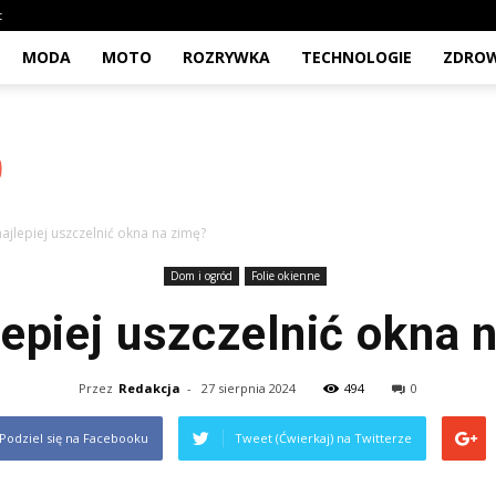
t
MODA
MOTO
ROZRYWKA
TECHNOLOGIE
ZDROW
najlepiej uszczelnić okna na zimę?
Dom i ogród
Folie okienne
lepiej uszczelnić okna 
Przez
Redakcja
-
27 sierpnia 2024
494
0
Podziel się na Facebooku
Tweet (Ćwierkaj) na Twitterze