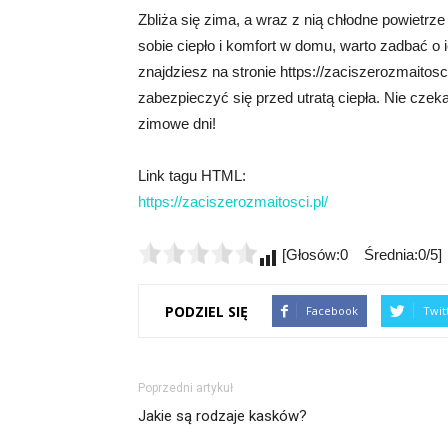
Zbliża się zima, a wraz z nią chłodne powietrz
sobie ciepło i komfort w domu, warto zadbać o i
znajdziesz na stronie https://zaciszerozmaitosci
zabezpieczyć się przed utratą ciepła. Nie czeka
zimowe dni!
Link tagu HTML:
https://zaciszerozmaitosci.pl/
[Głosów:0 Średnia:0/5]
PODZIEL SIĘ
Facebook
Twit
Poprzedni artykuł
Jakie są rodzaje kasków?