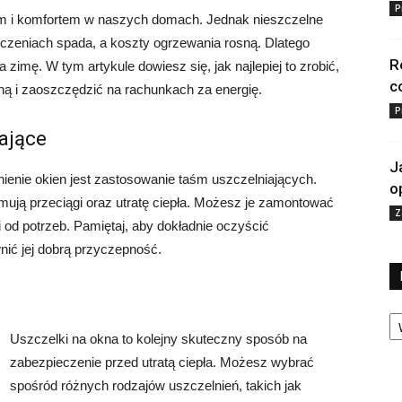
P
łem i komfortem w naszych domach. Jednak nieszczelne
zeniach spada, a koszty ogrzewania rosną. Dlatego
R
zimę. W tym artykule dowiesz się, jak najlepiej to zrobić,
c
ną i zaoszczędzić na rachunkach za energię.
P
iające
J
enie okien jest zastosowanie taśm uszczelniających.
o
ymują przeciągi oraz utratę ciepła. Możesz je zamontować
Z
i od potrzeb. Pamiętaj, aby dokładnie oczyścić
nić jej dobrą przyczepność.
Ka
Uszczelki na okna to kolejny skuteczny sposób na
zabezpieczenie przed utratą ciepła. Możesz wybrać
spośród różnych rodzajów uszczelnień, takich jak