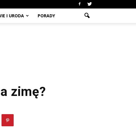
IE I URODA
PORADY
na zimę?