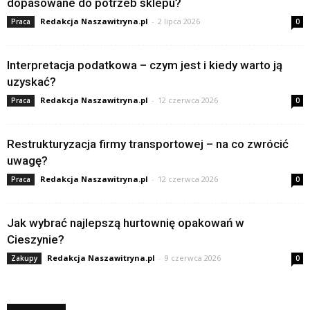
dopasowane do potrzeb sklepu?
Redakcja Naszawitryna.pl
-
2 lipca 2026
Praca
0
Interpretacja podatkowa – czym jest i kiedy warto ją
uzyskać?
Redakcja Naszawitryna.pl
-
12 czerwca 2026
Praca
0
Restrukturyzacja firmy transportowej – na co zwrócić
uwagę?
Redakcja Naszawitryna.pl
-
12 czerwca 2026
Praca
0
Jak wybrać najlepszą hurtownię opakowań w
Cieszynie?
Redakcja Naszawitryna.pl
-
9 czerwca 2026
Zakupy
0