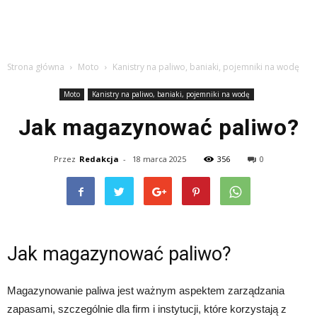
Strona główna
Moto
Kanistry na paliwo, baniaki, pojemniki na wodę
Moto
Kanistry na paliwo, baniaki, pojemniki na wodę
Jak magazynować paliwo?
Przez
Redakcja
-
18 marca 2025
356
0
Jak magazynować paliwo?
Magazynowanie paliwa jest ważnym aspektem zarządzania
zapasami, szczególnie dla firm i instytucji, które korzystają z