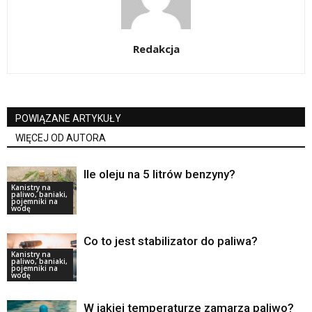
Redakcja
POWIĄZANE ARTYKUŁY
WIĘCEJ OD AUTORA
Ile oleju na 5 litrów benzyny?
Kanistry na
paliwo, baniaki,
pojemniki na
wodę
Co to jest stabilizator do paliwa?
Kanistry na
paliwo, baniaki,
pojemniki na
wodę
W jakiej temperaturze zamarza paliwo?