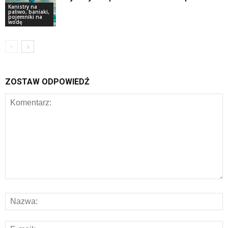
Kanistry na
paliwo, baniaki,
pojemniki na
wodę
ZOSTAW ODPOWIEDŹ