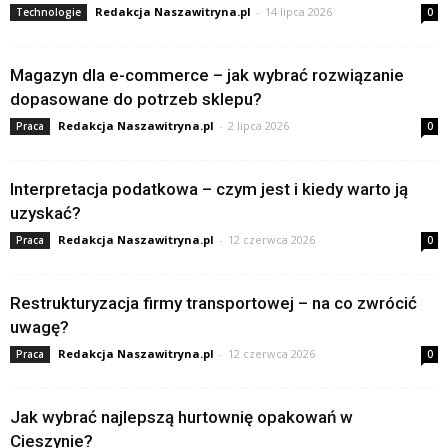
Redakcja Naszawitryna.pl
-
14 lipca 2026
Technologie
0
Magazyn dla e-commerce – jak wybrać rozwiązanie
dopasowane do potrzeb sklepu?
Redakcja Naszawitryna.pl
-
2 lipca 2026
Praca
0
Interpretacja podatkowa – czym jest i kiedy warto ją
uzyskać?
Redakcja Naszawitryna.pl
-
12 czerwca 2026
Praca
0
Restrukturyzacja firmy transportowej – na co zwrócić
uwagę?
Redakcja Naszawitryna.pl
-
12 czerwca 2026
Praca
0
Jak wybrać najlepszą hurtownię opakowań w
Cieszynie?