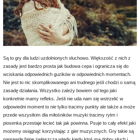
Są to gry dla ludzi uzdolnionych słuchowo. Większość z nich z
zasady jest bardzo prosta jak budowa cepa i ogranicza się do
wciskania odpowiednich guzików w odpowiednich momentach.
Nie jest to nic skomplikowanego ani trudnego jeśli chodzi o samą
zasadę działania. Wszystko zależy bowiem od tego jaki
konkretnie mamy refleks. Jeśli nie uda nam się wstrzelić w
odpowiedni moment to nie tylko tracimy punkty ale także a może
przede wszystkim dla miłośników muzyki tracimy rytm i
piosenka przestaje lecieć tak jak powinna. Psuje to cały efekt jaki
możemy osiągnąć korzystając z gier muzycznych. Gry takie są
naprawdę fajne zwłaszcza wtedy kiedy ktoś ma dobry słuch i