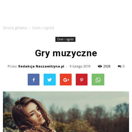
Strona główna
Dom i ogród
Dom i ogród
Gry muzyczne
Przez
Redakcja Naszawitryna.pl
-
9 lutego 2019
2928
0