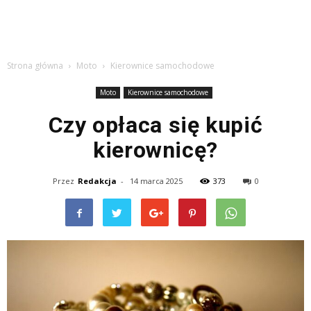
Strona główna
Moto
Kierownice samochodowe
Moto
Kierownice samochodowe
Czy opłaca się kupić
kierownicę?
Przez
Redakcja
-
14 marca 2025
373
0