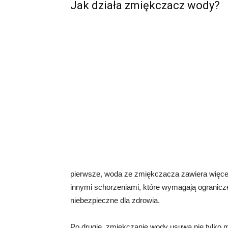
Jak działa zmiękczacz wody?
pierwsze, woda ze zmiękczacza zawiera więcej
innymi schorzeniami, które wymagają ogranic
niebezpieczne dla zdrowia.
Po drugie, zmiękczanie wody usuwa nie tylko min