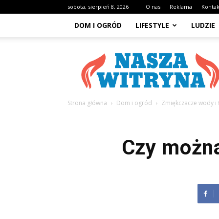
sobota, sierpień 8, 2026
O nas
Reklama
Kontak
DOM I OGRÓD
LIFESTYLE
LUDZIE
NaszaWitryna.pl
Strona główna
Dom i ogród
Zmiękczacze wody i f
Czy można