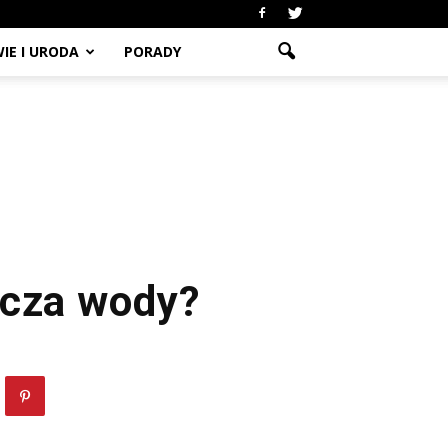
IE I URODA
PORADY
acza wody?