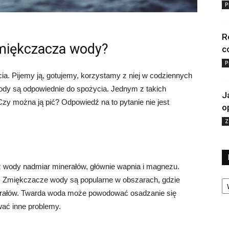
P
R
miękczacza wody?
c
P
. Pijemy ją, gotujemy, korzystamy z niej w codziennych
ody są odpowiednie do spożycia. Jednym z takich
J
y można ją pić? Odpowiedź na to pytanie nie jest
o
Z
 wody nadmiar minerałów, głównie wapnia i magnezu.
Ka
 Zmiękczacze wody są popularne w obszarach, gdzie
inerałów. Twarda woda może powodować osadzanie się
wać inne problemy.