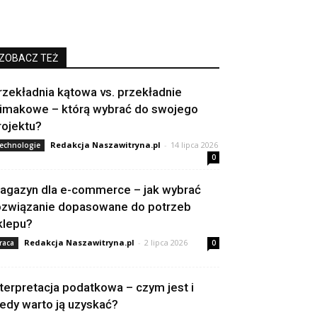
ZOBACZ TEŻ
rzekładnia kątowa vs. przekładnie
limakowe – którą wybrać do swojego
rojektu?
Redakcja Naszawitryna.pl
-
14 lipca 2026
echnologie
0
agazyn dla e-commerce – jak wybrać
ozwiązanie dopasowane do potrzeb
klepu?
Redakcja Naszawitryna.pl
-
2 lipca 2026
raca
0
nterpretacja podatkowa – czym jest i
iedy warto ją uzyskać?