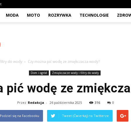
t
MODA
MOTO
ROZRYWKA
TECHNOLOGIE
ZDROW
iltry do wody
Czy można pić wodę ze zmiękczacza wody?
Dom i ogród
Zmiękczacze wody i filtry do wody
 pić wodę ze zmiękcz
Przez
Redakcja
-
26 października 2025
316
0
Podziel się na Facebooku
Tweet (Ćwierkaj) na Twitterze