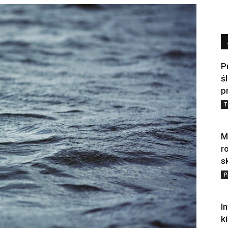
P
ś
p
T
M
r
s
P
I
k