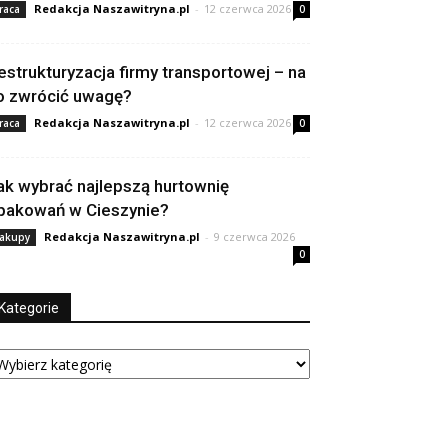
Redakcja Naszawitryna.pl
-
12 czerwca 2026
raca
0
estrukturyzacja firmy transportowej – na
o zwrócić uwagę?
Redakcja Naszawitryna.pl
-
12 czerwca 2026
raca
0
ak wybrać najlepszą hurtownię
pakowań w Cieszynie?
Redakcja Naszawitryna.pl
-
9 czerwca 2026
akupy
0
Kategorie
tegorie