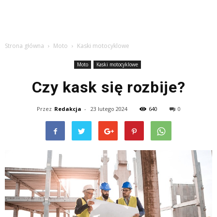
Strona główna
Moto
Kaski motocyklowe
Moto
Kaski motocyklowe
Czy kask się rozbije?
Przez
Redakcja
-
23 lutego 2024
640
0