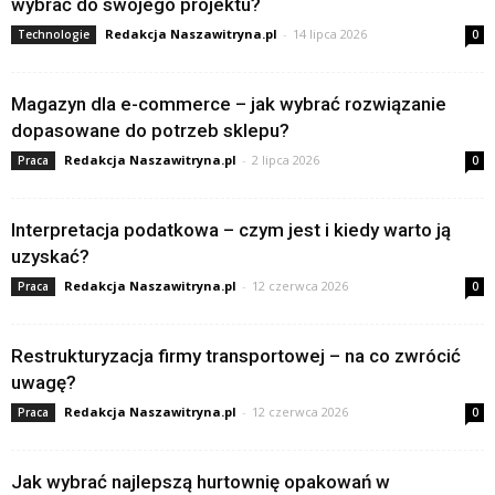
wybrać do swojego projektu?
Redakcja Naszawitryna.pl
-
14 lipca 2026
Technologie
0
Magazyn dla e-commerce – jak wybrać rozwiązanie
dopasowane do potrzeb sklepu?
Redakcja Naszawitryna.pl
-
2 lipca 2026
Praca
0
Interpretacja podatkowa – czym jest i kiedy warto ją
uzyskać?
Redakcja Naszawitryna.pl
-
12 czerwca 2026
Praca
0
Restrukturyzacja firmy transportowej – na co zwrócić
uwagę?
Redakcja Naszawitryna.pl
-
12 czerwca 2026
Praca
0
Jak wybrać najlepszą hurtownię opakowań w