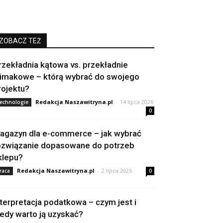
ZOBACZ TEŻ
rzekładnia kątowa vs. przekładnie
limakowe – którą wybrać do swojego
rojektu?
Redakcja Naszawitryna.pl
-
14 lipca 2026
echnologie
0
agazyn dla e-commerce – jak wybrać
ozwiązanie dopasowane do potrzeb
klepu?
Redakcja Naszawitryna.pl
-
2 lipca 2026
raca
0
nterpretacja podatkowa – czym jest i
iedy warto ją uzyskać?