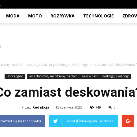
t
MODA
MOTO
ROZRYWKA
TECHNOLOGIE
ZDROW
rany na dach i izolacja dachu płaskiego, skośnego
Co zamiast deskowania?
Dom i ogród
Folia dachowe, membrany na dach i izolacja dachu płaskiego, skośnego
Co zamiast deskowania
Przez
Redakcja
-
15 czerwca 2025
749
0
Podziel się na Facebooku
Tweet (Ćwierkaj) na Twitterze