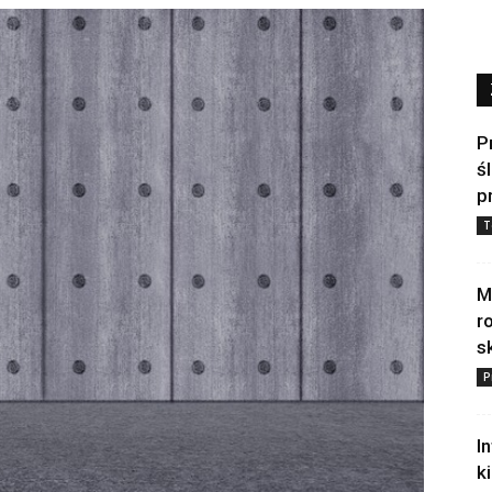
P
ś
p
T
M
r
s
P
I
k