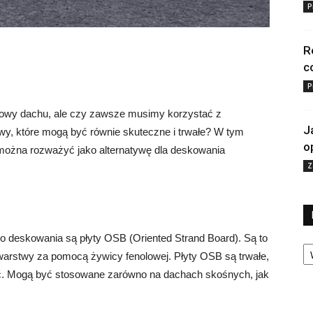
P
R
c
P
owy dachu, ale czy zawsze musimy korzystać z
J
ywy, które mogą być równie skuteczne i trwałe? W tym
o
 można rozważyć jako alternatywę dla deskowania
Z
go deskowania są płyty OSB (Oriented Strand Board). Są to
Ka
warstwy za pomocą żywicy fenolowej. Płyty OSB są trwałe,
ć. Mogą być stosowane zarówno na dachach skośnych, jak