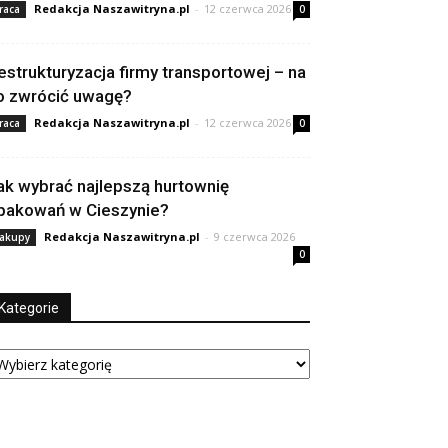
Redakcja Naszawitryna.pl
-
12 czerwca 2026
raca
0
estrukturyzacja firmy transportowej – na
o zwrócić uwagę?
Redakcja Naszawitryna.pl
-
12 czerwca 2026
raca
0
ak wybrać najlepszą hurtownię
pakowań w Cieszynie?
Redakcja Naszawitryna.pl
-
9 czerwca 2026
akupy
0
Kategorie
tegorie