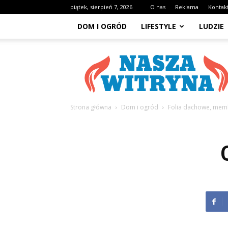
piątek, sierpień 7, 2026
O nas
Reklama
Kontak
DOM I OGRÓD
LIFESTYLE
LUDZIE
NaszaWitryna.pl
Strona główna
Dom i ogród
Folia dachowe, memb