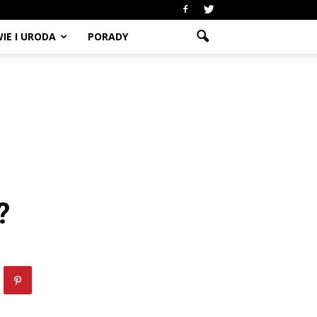
IE I URODA
PORADY
?