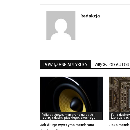
Redakcja
POWIĄZANE ARTYKUŁY
WIĘCEJ OD AUTOR
Folia dachowe, membrany na dach i
Folia dacho
izolacja dachu płaskiego, skośnego
izolacja da
Jak długo wytrzyma membrana
Jaka membr