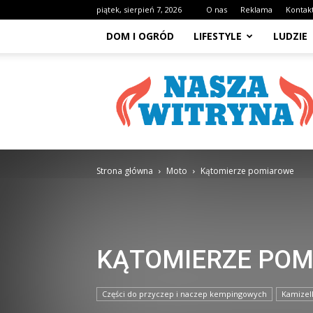
piątek, sierpień 7, 2026
O nas
Reklama
Kontak
DOM I OGRÓD
LIFESTYLE
LUDZIE
NaszaWitryna.pl
Strona główna
Moto
Kątomierze pomiarowe
KĄTOMIERZE PO
Części do przyczep i naczep kempingowych
Kamizel