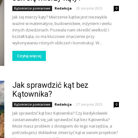
Redakcja
-
28 sierpnia 2025
Kątomierze pomiarowe
0
Jak się mierzy kąty? Mierzenie kątów jest niezwykle
ważne w matematyce, budownictwie, inżynierii i wielu
innych dziedzinach. Pozwala nam określić wielkość i
kształt kąta, co ma kluczowe znaczenie przy
wykonywaniu różnych obliczeń i konstrukcji. W...
Czytaj więcej
Jak sprawdzić kąt bez
Kątownika?
Redakcja
-
27 sierpnia 2025
Kątomierze pomiarowe
0
Jak sprawdzić kąt bez Kątownika? Czy kiedykolwiek
zastanawiałeś się, jak sprawdzić kąt bez Kątownika?
Może masz problem z dostępem do tego narzędzia, a
potrzebujesz dokładnie zmierzyć kąt w swoim projekcie?