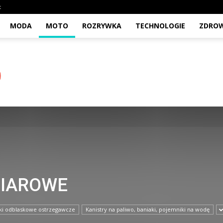
t
MODA
MOTO
ROZRYWKA
TECHNOLOGIE
ZDROW
MIAROWE
ki odblaskowe ostrzegawcze
Kanistry na paliwo, baniaki, pojemniki na wodę