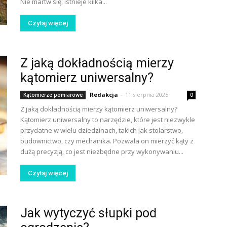
Nie martw się, istnieje kilka...
Czytaj więcej
Z jaką dokładnością mierzy
kątomierz uniwersalny?
Redakcja
-
11 sierpnia 2025
Kątomierze pomiarowe
0
Z jaką dokładnością mierzy kątomierz uniwersalny?
Kątomierz uniwersalny to narzędzie, które jest niezwykle
przydatne w wielu dziedzinach, takich jak stolarstwo,
budownictwo, czy mechanika. Pozwala on mierzyć kąty z
dużą precyzją, co jest niezbędne przy wykonywaniu...
Czytaj więcej
Jak wytyczyć słupki pod