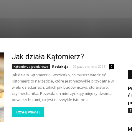
Jak działa Kątomierz?
Redakcja
-
29 października 2025
Kątomierze pomiarowe
0
Jak działa Kątomierz? - Wszystko, co musisz wiedzieć
Kątomierz to narzędzie, które jest niezwykle przydatne w
wielu dziedzinach, takich jak budownictwo, stolarstwo,
P
czy mechanika. Pozwala on mierzyć kąty między dwoma
ś
powierzchniami, co jest niezwykle istotne...
p
T
Czytaj więcej
M