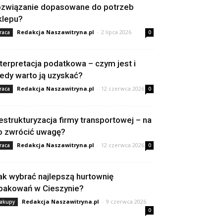
ozwiązanie dopasowane do potrzeb
klepu?
Redakcja Naszawitryna.pl
-
2 lipca 2026
raca
0
nterpretacja podatkowa – czym jest i
iedy warto ją uzyskać?
Redakcja Naszawitryna.pl
-
12 czerwca 2026
raca
0
estrukturyzacja firmy transportowej – na
o zwrócić uwagę?
Redakcja Naszawitryna.pl
-
12 czerwca 2026
raca
0
ak wybrać najlepszą hurtownię
pakowań w Cieszynie?
Redakcja Naszawitryna.pl
-
9 czerwca 2026
akupy
0