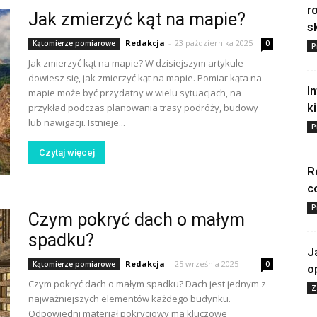
r
Jak zmierzyć kąt na mapie?
s
Redakcja
-
23 października 2025
Kątomierze pomiarowe
0
P
Jak zmierzyć kąt na mapie? W dzisiejszym artykule
dowiesz się, jak zmierzyć kąt na mapie. Pomiar kąta na
I
mapie może być przydatny w wielu sytuacjach, na
k
przykład podczas planowania trasy podróży, budowy
lub nawigacji. Istnieje...
P
Czytaj więcej
R
c
P
Czym pokryć dach o małym
spadku?
J
Redakcja
-
25 września 2025
Kątomierze pomiarowe
0
o
Czym pokryć dach o małym spadku? Dach jest jednym z
Z
najważniejszych elementów każdego budynku.
Odpowiedni materiał pokryciowy ma kluczowe