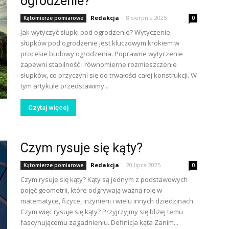
ogrodzenie?
Redakcja
-
8 sierpnia 2025
Kątomierze pomiarowe
0
Jak wytyczyć słupki pod ogrodzenie? Wytyczenie
słupków pod ogrodzenie jest kluczowym krokiem w
procesie budowy ogrodzenia. Poprawne wytyczenie
zapewni stabilność i równomierne rozmieszczenie
słupków, co przyczyni się do trwałości całej konstrukcji. W
tym artykule przedstawimy...
Czytaj więcej
Czym rysuje się kąty?
Redakcja
-
20 lipca 2025
Kątomierze pomiarowe
0
Czym rysuje się kąty? Kąty są jednym z podstawowych
pojęć geometrii, które odgrywają ważną rolę w
matematyce, fizyce, inżynierii i wielu innych dziedzinach.
Czym więc rysuje się kąty? Przyjrzyjmy się bliżej temu
fascynującemu zagadnieniu. Definicja kąta Zanim...