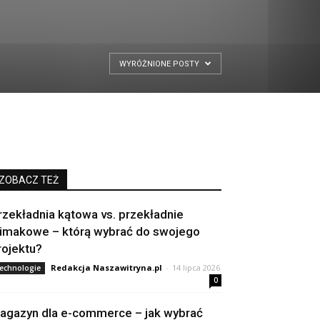
WYRÓŻNIONE POSTY
ZOBACZ TEŻ
rzekładnia kątowa vs. przekładnie
limakowe – którą wybrać do swojego
rojektu?
Redakcja Naszawitryna.pl
-
14 lipca 2026
echnologie
0
agazyn dla e-commerce – jak wybrać