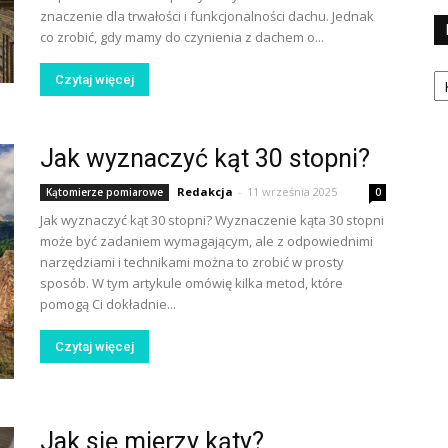
znaczenie dla trwałości i funkcjonalności dachu. Jednak
co zrobić, gdy mamy do czynienia z dachem o...
Ka
Czytaj więcej
Jak wyznaczyć kąt 30 stopni?
Redakcja
-
11 września 2025
Kątomierze pomiarowe
0
Jak wyznaczyć kąt 30 stopni? Wyznaczenie kąta 30 stopni
może być zadaniem wymagającym, ale z odpowiednimi
narzędziami i technikami można to zrobić w prosty
sposób. W tym artykule omówię kilka metod, które
pomogą Ci dokładnie...
Czytaj więcej
Jak się mierzy kąty?