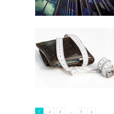
...
1
2
3
7