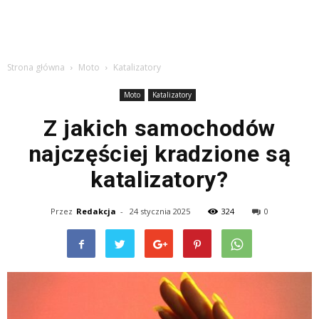
Strona główna
Moto
Katalizatory
Moto
Katalizatory
Z jakich samochodów
najczęściej kradzione są
katalizatory?
Przez
Redakcja
-
24 stycznia 2025
324
0