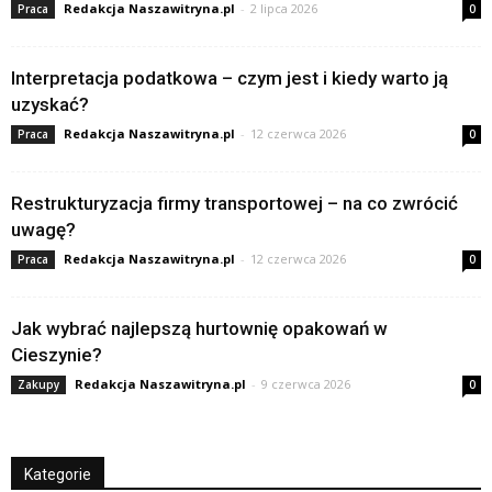
Redakcja Naszawitryna.pl
-
2 lipca 2026
Praca
0
Interpretacja podatkowa – czym jest i kiedy warto ją
uzyskać?
Redakcja Naszawitryna.pl
-
12 czerwca 2026
Praca
0
Restrukturyzacja firmy transportowej – na co zwrócić
uwagę?
Redakcja Naszawitryna.pl
-
12 czerwca 2026
Praca
0
Jak wybrać najlepszą hurtownię opakowań w
Cieszynie?
Redakcja Naszawitryna.pl
-
9 czerwca 2026
Zakupy
0
Kategorie