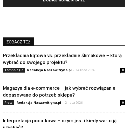
ZOBACZ TEŻ
Przekładnia kątowa vs. przekładnie ślimakowe – którą
wybrać do swojego projektu?
Redakcja Naszawitryna.pl
-
14 lipca 2026
Technologie
0
Magazyn dla e-commerce – jak wybrać rozwiązanie
dopasowane do potrzeb sklepu?
Redakcja Naszawitryna.pl
-
2 lipca 2026
Praca
0
Interpretacja podatkowa – czym jest i kiedy warto ją
uzyskać?