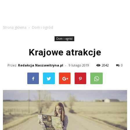
Strona główna
Dom i ogród
Dom i ogród
Krajowe atrakcje
Przez
Redakcja Naszawitryna.pl
-
9 lutego 2019
2042
0