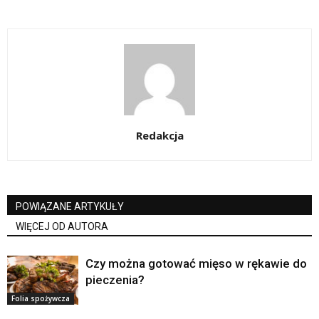
Redakcja
POWIĄZANE ARTYKUŁY
WIĘCEJ OD AUTORA
Czy można gotować mięso w rękawie do
pieczenia?
Folia spożywcza