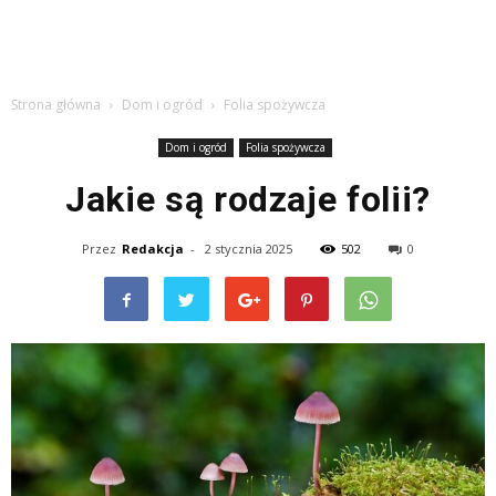
Strona główna
Dom i ogród
Folia spożywcza
Dom i ogród
Folia spożywcza
Jakie są rodzaje folii?
Przez
Redakcja
-
2 stycznia 2025
502
0