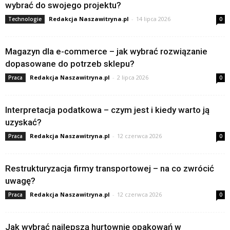
wybrać do swojego projektu?
Redakcja Naszawitryna.pl
-
14 lipca 2026
Technologie
0
Magazyn dla e-commerce – jak wybrać rozwiązanie
dopasowane do potrzeb sklepu?
Redakcja Naszawitryna.pl
-
2 lipca 2026
Praca
0
Interpretacja podatkowa – czym jest i kiedy warto ją
uzyskać?
Redakcja Naszawitryna.pl
-
12 czerwca 2026
Praca
0
Restrukturyzacja firmy transportowej – na co zwrócić
uwagę?
Redakcja Naszawitryna.pl
-
12 czerwca 2026
Praca
0
Jak wybrać najlepszą hurtownię opakowań w