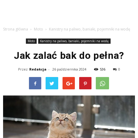
Strona główna
Moto
Kanistry na paliwo, baniaki, pojemniki na wodę
Moto
Kanistry na paliwo, baniaki, pojemniki na wodę
Jak zalać bak do pełna?
Przez
Redakcja
-
26 października 2024
536
0