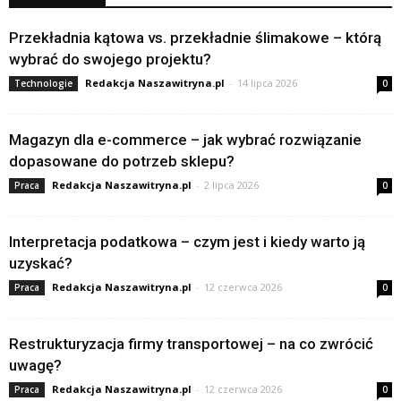
Przekładnia kątowa vs. przekładnie ślimakowe – którą
wybrać do swojego projektu?
Redakcja Naszawitryna.pl
-
14 lipca 2026
Technologie
0
Magazyn dla e-commerce – jak wybrać rozwiązanie
dopasowane do potrzeb sklepu?
Redakcja Naszawitryna.pl
-
2 lipca 2026
Praca
0
Interpretacja podatkowa – czym jest i kiedy warto ją
uzyskać?
Redakcja Naszawitryna.pl
-
12 czerwca 2026
Praca
0
Restrukturyzacja firmy transportowej – na co zwrócić
uwagę?
Redakcja Naszawitryna.pl
-
12 czerwca 2026
Praca
0