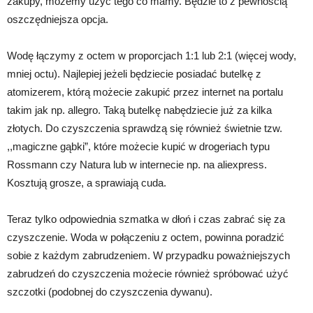
zakupy, możemy użyć tego co mamy. Będzie to z pewnością
oszczędniejsza opcja.
Wodę łączymy z octem w proporcjach 1:1 lub 2:1 (więcej wody,
mniej octu). Najlepiej jeżeli będziecie posiadać butelkę z
atomizerem, którą możecie zakupić przez internet na portalu
takim jak np. allegro. Taką butelkę nabędziecie już za kilka
złotych. Do czyszczenia sprawdzą się również świetnie tzw.
,,magiczne gąbki”, które możecie kupić w drogeriach typu
Rossmann czy Natura lub w internecie np. na aliexpress.
Kosztują grosze, a sprawiają cuda.
Teraz tylko odpowiednia szmatka w dłoń i czas zabrać się za
czyszczenie. Woda w połączeniu z octem, powinna poradzić
sobie z każdym zabrudzeniem. W przypadku poważniejszych
zabrudzeń do czyszczenia możecie również spróbować użyć
szczotki (podobnej do czyszczenia dywanu).