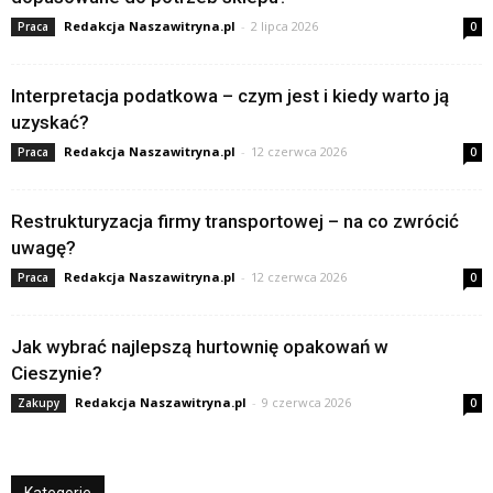
Redakcja Naszawitryna.pl
-
2 lipca 2026
Praca
0
Interpretacja podatkowa – czym jest i kiedy warto ją
uzyskać?
Redakcja Naszawitryna.pl
-
12 czerwca 2026
Praca
0
Restrukturyzacja firmy transportowej – na co zwrócić
uwagę?
Redakcja Naszawitryna.pl
-
12 czerwca 2026
Praca
0
Jak wybrać najlepszą hurtownię opakowań w
Cieszynie?
Redakcja Naszawitryna.pl
-
9 czerwca 2026
Zakupy
0
Kategorie