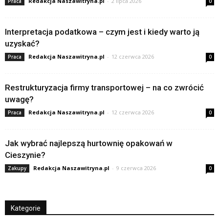
Redakcja Naszawitryna.pl
-
2 lipca 2026
Praca
0
Interpretacja podatkowa – czym jest i kiedy warto ją
uzyskać?
Redakcja Naszawitryna.pl
-
12 czerwca 2026
Praca
0
Restrukturyzacja firmy transportowej – na co zwrócić
uwagę?
Redakcja Naszawitryna.pl
-
12 czerwca 2026
Praca
0
Jak wybrać najlepszą hurtownię opakowań w
Cieszynie?
Redakcja Naszawitryna.pl
-
9 czerwca 2026
Zakupy
0
Kategorie