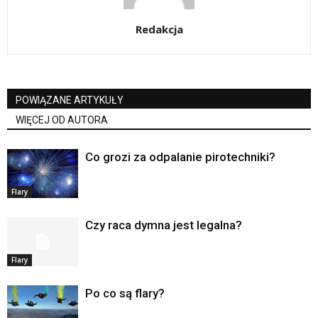
Redakcja
POWIĄZANE ARTYKUŁY
WIĘCEJ OD AUTORA
Co grozi za odpalanie pirotechniki?
Flary
Czy raca dymna jest legalna?
Flary
Po co są flary?