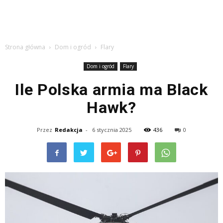
Strona główna
Dom i ogród
Flary
Dom i ogród
Flary
Ile Polska armia ma Black
Hawk?
Przez
Redakcja
-
6 stycznia 2025
436
0