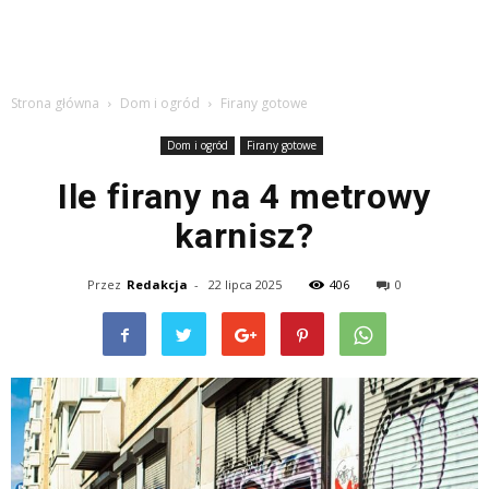
Strona główna
Dom i ogród
Firany gotowe
Dom i ogród
Firany gotowe
Ile firany na 4 metrowy
karnisz?
Przez
Redakcja
-
22 lipca 2025
406
0