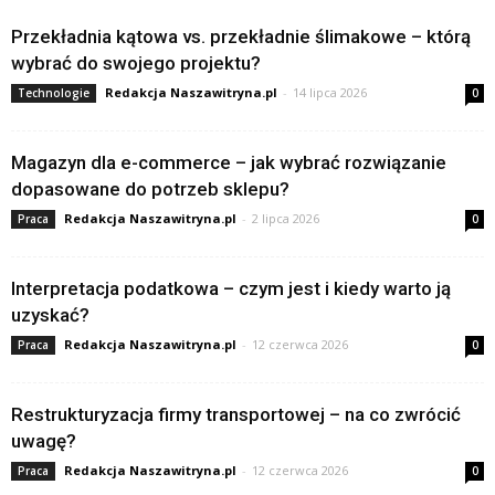
Przekładnia kątowa vs. przekładnie ślimakowe – którą
wybrać do swojego projektu?
Redakcja Naszawitryna.pl
-
14 lipca 2026
Technologie
0
Magazyn dla e-commerce – jak wybrać rozwiązanie
dopasowane do potrzeb sklepu?
Redakcja Naszawitryna.pl
-
2 lipca 2026
Praca
0
Interpretacja podatkowa – czym jest i kiedy warto ją
uzyskać?
Redakcja Naszawitryna.pl
-
12 czerwca 2026
Praca
0
Restrukturyzacja firmy transportowej – na co zwrócić
uwagę?
Redakcja Naszawitryna.pl
-
12 czerwca 2026
Praca
0