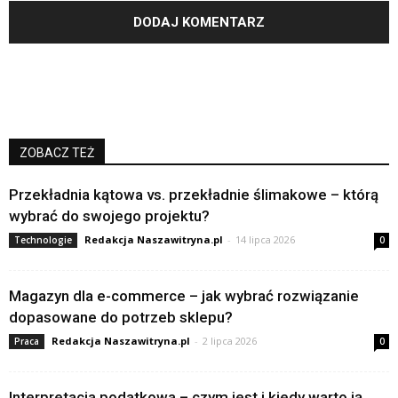
ZOBACZ TEŻ
Przekładnia kątowa vs. przekładnie ślimakowe – którą
wybrać do swojego projektu?
Redakcja Naszawitryna.pl
-
14 lipca 2026
Technologie
0
Magazyn dla e-commerce – jak wybrać rozwiązanie
dopasowane do potrzeb sklepu?
Redakcja Naszawitryna.pl
-
2 lipca 2026
Praca
0
Interpretacja podatkowa – czym jest i kiedy warto ją