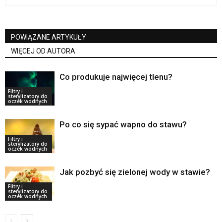
POWIĄZANE ARTYKUŁY
WIĘCEJ OD AUTORA
Co produkuje najwięcej tlenu?
Filtry i
sterylizatory do
oczek wodnych
Po co się sypać wapno do stawu?
Filtry i
sterylizatory do
oczek wodnych
Jak pozbyć się zielonej wody w stawie?
Filtry i
sterylizatory do
oczek wodnych