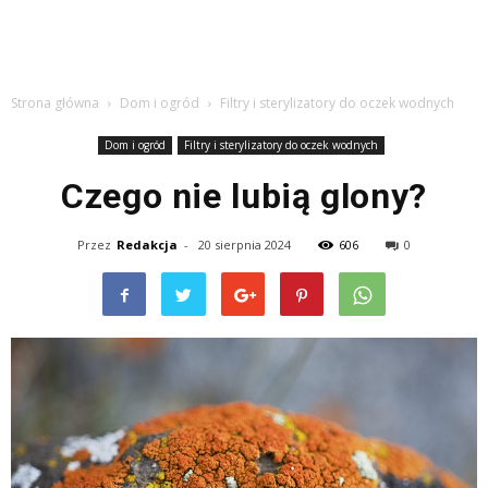
Strona główna
Dom i ogród
Filtry i sterylizatory do oczek wodnych
Dom i ogród
Filtry i sterylizatory do oczek wodnych
Czego nie lubią glony?
Przez
Redakcja
-
20 sierpnia 2024
606
0