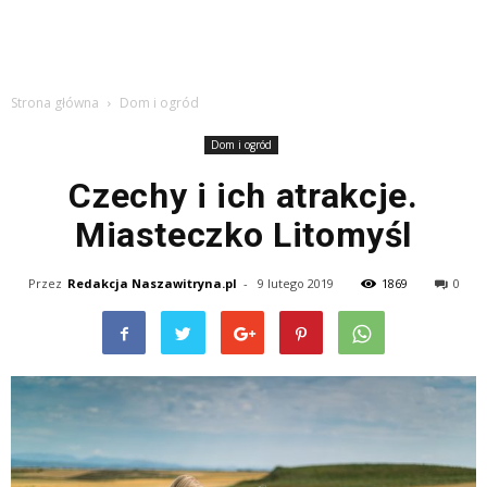
Strona główna
Dom i ogród
Dom i ogród
Czechy i ich atrakcje.
Miasteczko Litomyśl
Przez
Redakcja Naszawitryna.pl
-
9 lutego 2019
1869
0